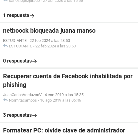
carloslopezjurado
-
27 abr 2020 a las 15:56
1 respuesta
netboock bloqueada juana manso
ESTUDIANTE
-
22 feb 2024 a las 23:50
ESTUDIANTE
-
22 feb 2024 a las 23:50
0 respuestas
Recuperar cuenta de Facebook inhabilitada por
phishing
JuanCarlosVerduzcoV
-
4 ene 2019 a las 15:35
Normitacampos
-
16 ago 2019 a las 06:46
3 respuestas
Formatear PC: olvide clave de administrador