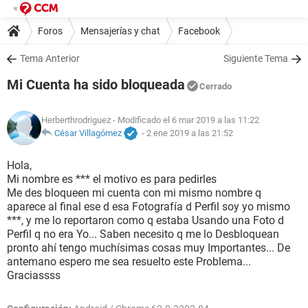
Foros
Mensajerías y chat
Facebook
Tema Anterior
Siguiente Tema
Mi Cuenta ha sido bloqueada
Cerrado
Herberthrodriguez
- Modificado el 6 mar 2019 a las 11:22
César Villagómez
-
2 ene 2019 a las 21:52
Hola,
Mi nombre es *** el motivo es para pedirles
Me des bloqueen mi cuenta con mi mismo nombre q
aparece al final ese d esa Fotografía d Perfil soy yo mismo
***, y me lo reportaron como q estaba Usando una Foto d
Perfil q no era Yo... Saben necesito q me lo Desbloquean
pronto ahí tengo muchísimas cosas muy Importantes... De
antemano espero me sea resuelto este Problema...
Graciassss