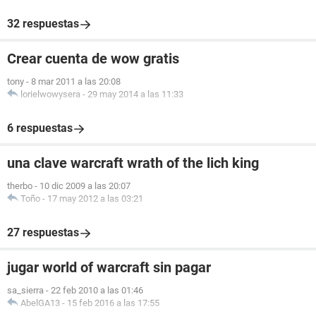
32 respuestas
Crear cuenta de wow gratis
tony
-
8 mar 2011 a las 20:08
lorielwowysera
-
29 may 2014 a las 11:33
6 respuestas
una clave warcraft wrath of the lich king
therbo
-
10 dic 2009 a las 20:07
Toño
-
17 may 2012 a las 03:21
27 respuestas
jugar world of warcraft sin pagar
sa_sierra
-
22 feb 2010 a las 01:46
AbelGA13
-
15 feb 2016 a las 17:55