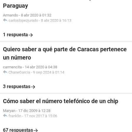
Paraguay
Armando
-
8 abr 2020 à 01:32
carloslopezjurado
-
8 abr 2020 à 16:13
1 respuesta
Quiero saber a qué parte de Caracas pertenece
un número
carmencita
-
14 abr 2020 à 04:38
ChaneGarcia
-
9 sep 2024 à 01:14
3 respuestas
Cómo saber el número telefónico de un chip
Maryan
-
17 dic 2009 à 12:28
franklin
-
17 nov 2017 à 15:06
67 respuestas