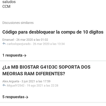
saludos
CCM
Discusiones similares
Código para desbloquear la compu de 10 dígitos
Emanuel
-
26 mar 2020 a las 01:02
carloslopezjurado
-
26 mar 2020 a las 13:34
1 respuesta
¿La MB BIOSTAR G41D3C SOPORTA DOS
MEORIAS RAM DIFERENTES?
Alex.Argueta
-
3 jun 2021 a las 17:59
MiguelY2542
-
19 ago 2021 a las 22:28
5 respuestas