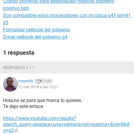
Código universal para desbloquear netbook gobierno
positivo bgh
Son compatible estos procesadores con mi placa g41 ipm41
d3
Formatear netbook del gobierno
Driver netbook del gobierno g4
1 respuesta
RESPUESTA 1 / 1
mayestik
5.001
12 mar 2018 a las 15:27
Hola,no se para que marca lo quieres.
Te dejo este enlace
https://www.youtube.com/results?
search_query=aparece+una+ventana+sin+pagina+dice+Mot
o+g3