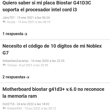
Quiero saber si mi placa Biostar G41D3C
soporta el procesador intel cord i3
Jairo707
-
15 ene 2021 a las 06:24
Guuty
-
15 ene 2021 a las 08:19
1 respuesta
Necesito el código de 10 dígitos de mi Noblex
G7
SebastianZacariaz
-
16 may 2020 a las 22:25
Tomaa
-
8 jul 2021 a las 20:45
2 respuestas
Motherboard biostar g41d3+ v.6.0 no reconoce
la memoria ram
Ost2718
-
24 ene 2022 a las 18:02
Solaire934
-
13 jun 2022 a las 05:12