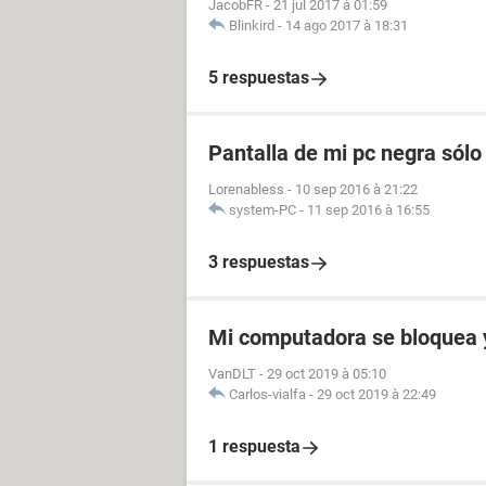
JacobFR
-
21 jul 2017 à 01:59
Blinkird
-
14 ago 2017 à 18:31
5 respuestas
Pantalla de mi pc negra sólo
Lorenabless
-
10 sep 2016 à 21:22
system-PC
-
11 sep 2016 à 16:55
3 respuestas
Mi computadora se bloquea y
VanDLT
-
29 oct 2019 à 05:10
Carlos-vialfa
-
29 oct 2019 à 22:49
1 respuesta