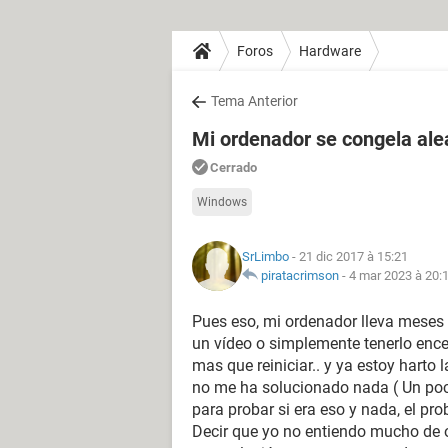
Foros
Hardware
Tema Anterior
Mi ordenador se congela alea
Cerrado
Windows
SrLimbo
- 21 dic 2017 à 15:21
piratacrimson
-
4 mar 2023 à 20:
Pues eso, mi ordenador lleva meses
un vídeo o simplemente tenerlo enc
mas que reiniciar.. y ya estoy harto 
no me ha solucionado nada ( Un poc
para probar si era eso y nada, el pro
Decir que yo no entiendo mucho de o