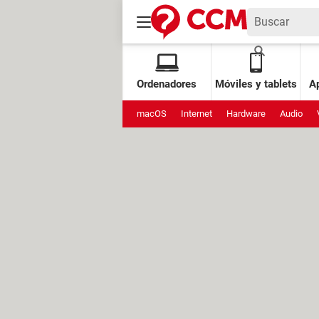
Ordenadores
Móviles y tablets
Ap
macOS
Internet
Hardware
Audio