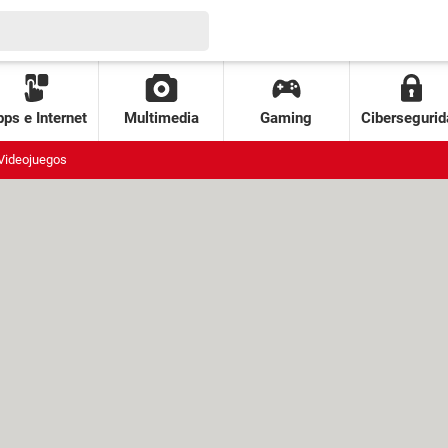
ps e Internet
Multimedia
Gaming
Cibersegurid
Videojuegos