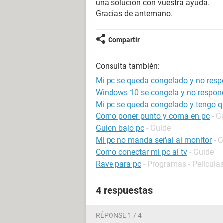
una solución con vuestra ayuda.
Gracias de antemano.
Compartir
Consulta también:
Mi pc se queda congelado y no res
Windows 10 se congela y no respon
Mi pc se queda congelado y tengo qu
Como poner punto y coma en pc
- G
Guion bajo pc
- Guide
Mi pc no manda señal al monitor
- 
Como conectar mi pc al tv
- Guide
Rave para pc
- Programas - Películas
4 respuestas
RÉPONSE 1 / 4