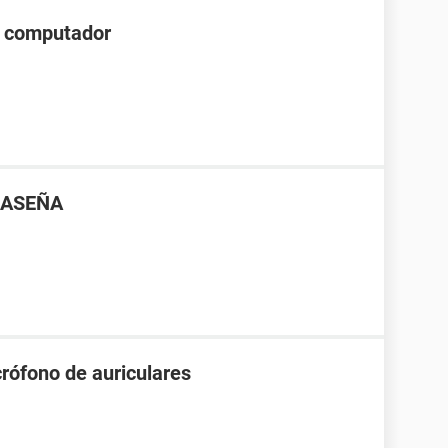
el computador
RASEÑA
rófono de auriculares