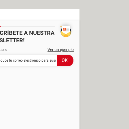
SCRÍBETE A NUESTRA
SLETTER!
cias
Ver un ejemplo