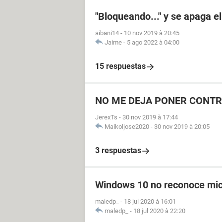
"Bloqueando..." y se apaga 
aibani14
-
10 nov 2019 à 20:45
Jaime
-
5 ago 2022 à 04:00
15 respuestas
NO ME DEJA PONER CONT
JerexTs
-
30 nov 2019 à 17:44
Maikoljose2020
-
30 nov 2019 à 20:05
3 respuestas
Windows 10 no reconoce mic
maledp_
-
18 jul 2020 à 16:01
maledp_
-
18 jul 2020 à 22:20