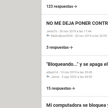
123 respuestas
NO ME DEJA PONER CONT
JerexTs
-
30 nov 2019 a las 17:44
Maikoljose2020
-
30 nov 2019 a las 20:05
3 respuestas
"Bloqueando..." y se apaga 
aibani14
-
10 nov 2019 a las 20:45
Jaime
-
5 ago 2022 a las 04:00
15 respuestas
Mi computadora se bloquea y