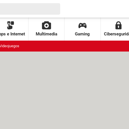
ps e Internet
Multimedia
Gaming
Cibersegurid
Videojuegos