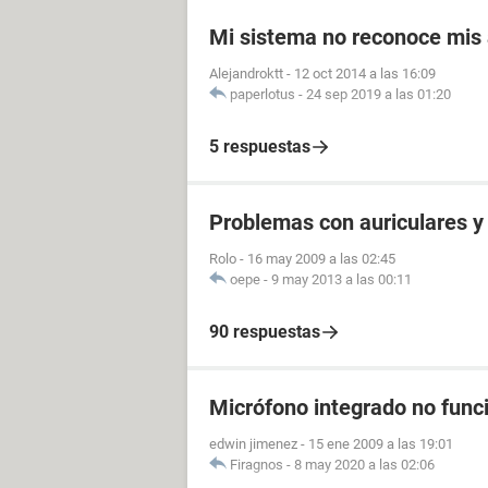
Mi sistema no reconoce mis 
Alejandroktt
-
12 oct 2014 a las 16:09
paperlotus
-
24 sep 2019 a las 01:20
5 respuestas
Problemas con auriculares y
Rolo
-
16 may 2009 a las 02:45
oepe
-
9 may 2013 a las 00:11
90 respuestas
Micrófono integrado no func
edwin jimenez
-
15 ene 2009 a las 19:01
Firagnos
-
8 may 2020 a las 02:06