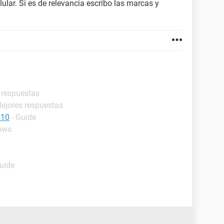
ular. Si es de relevancia escribo las marcas y
 respuestas
Mejores respuestas
 10
- Guide
ows
Guide