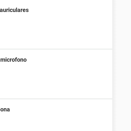
auriculares
 microfono
iona