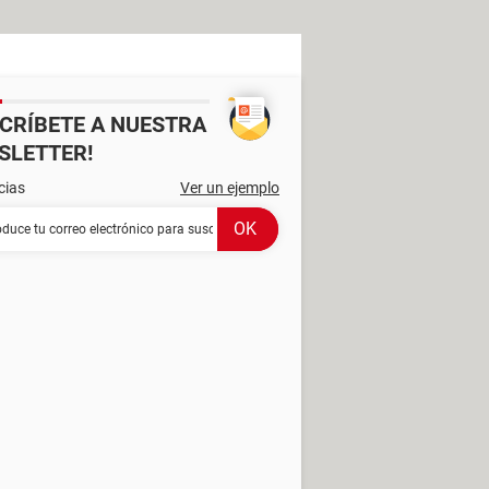
SCRÍBETE A NUESTRA
SLETTER!
cias
Ver un ejemplo