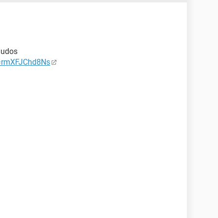
ludos
v=rmXFJChd8Ns