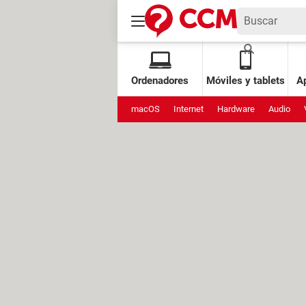
Ordenadores
Móviles y tablets
Ap
macOS
Internet
Hardware
Audio