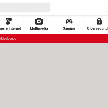
ps e Internet
Multimedia
Gaming
Cibersegurid
Videojuegos