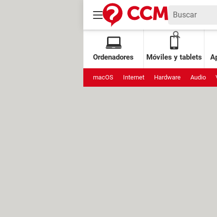
Ordenadores
Móviles y tablets
Ap
macOS
Internet
Hardware
Audio