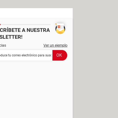
SCRÍBETE A NUESTRA
SLETTER!
cias
Ver un ejemplo