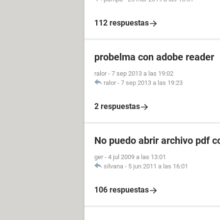
112 respuestas
probelma con adobe reader
ralor
-
7 sep 2013 a las 19:02
ralor
-
7 sep 2013 a las 19:23
2 respuestas
No puedo abrir archivo pdf 
ger
-
4 jul 2009 a las 13:01
silvana
-
5 jun 2011 a las 16:01
106 respuestas