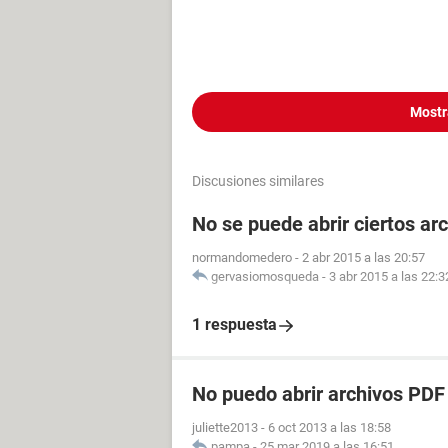
Mostr
Discusiones similares
No se puede abrir ciertos ar
normandomedero
-
2 abr 2015 a las 20:57
gervasiomosqueda
-
3 abr 2015 a las 22:3
1 respuesta
No puedo abrir archivos PD
juliette2013
-
6 oct 2013 a las 18:58
pampa
-
25 mar 2019 a las 16:51