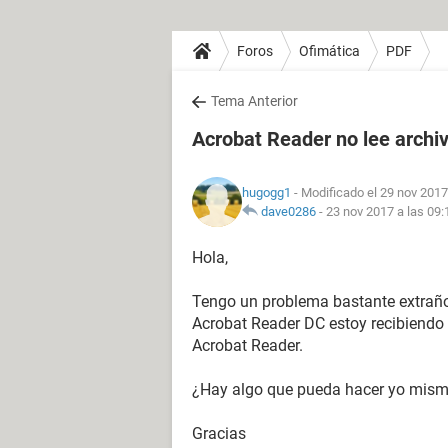
Foros
Ofimática
PDF
Tema Anterior
Acrobat Reader no lee archi
hugogg1
- Modificado el 29 nov 2017
dave0286
-
23 nov 2017 a las 09:
Hola,
Tengo un problema bastante extraño.
Acrobat Reader DC estoy recibiendo e
Acrobat Reader.
¿Hay algo que pueda hacer yo mismo
Gracias