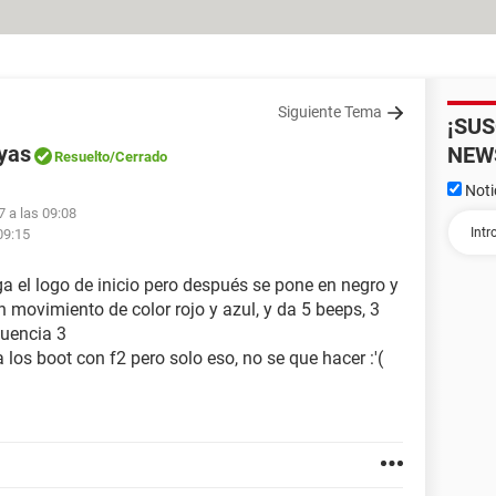
Siguiente Tema
¡SU
ayas
NEW
Resuelto
/Cerrado
Noti
7 a las 09:08
09:15
ga el logo de inicio pero después se pone en negro y
n movimiento de color rojo y azul, y da 5 beeps, 3
cuencia 3
 los boot con f2 pero solo eso, no se que hacer :'(