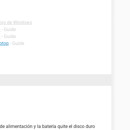
oro de Windows
p
- Guide
p
- Guide
ptop
- Guide
e alimentación y la batería quite el disco duro