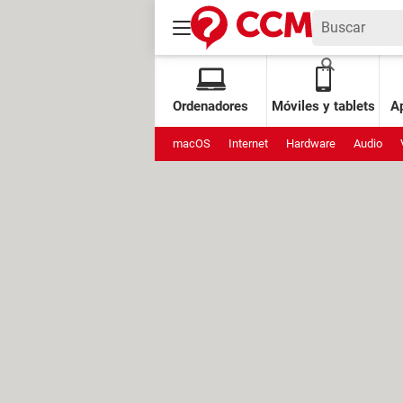
Ordenadores
Móviles y tablets
Ap
macOS
Internet
Hardware
Audio