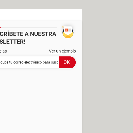
SCRÍBETE A NUESTRA
SLETTER!
cias
Ver un ejemplo