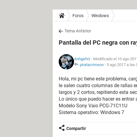
Foros
Windows
Tema Anterior
Pantalla del PC negra con r
AnhgelVz
- Modificado el 10 ago 201
piratacrimson
-
9 ago 2017 a las 
Hola, mi pc tiene este problema, car
le salen cuatro columnas de rallas e
largos y 2 cortos, repitiendo esta se
Lo único que puedo hacer es entrar a
Modelo Sony Vaio PCG-71C11U
Sistema operativo: Windows 7
Compartir