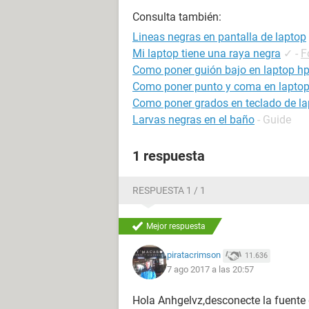
Consulta también:
Lineas negras en pantalla de laptop
Mi laptop tiene una raya negra
✓
-
F
Como poner guión bajo en laptop h
Como poner punto y coma en lapto
Como poner grados en teclado de la
Larvas negras en el baño
- Guide
1 respuesta
RESPUESTA 1 / 1
Mejor respuesta
piratacrimson
11.636
7 ago 2017 a las 20:57
Hola Anhgelvz,desconecte la fuente d