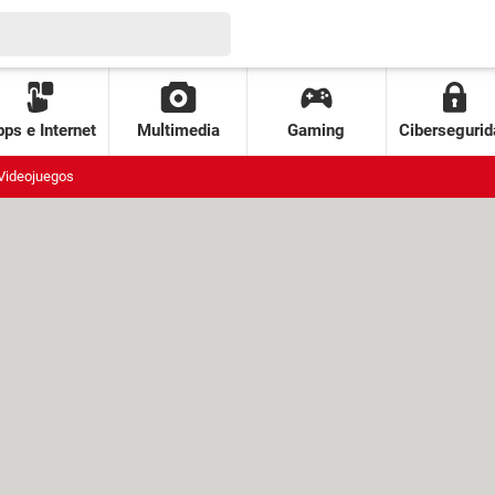
ps e Internet
Multimedia
Gaming
Cibersegurid
Videojuegos