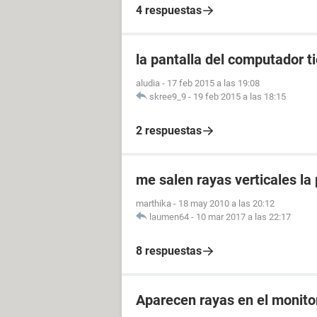
4 respuestas
la pantalla del computador t
aludia
-
17 feb 2015 a las 19:08
skree9_9
-
19 feb 2015 a las 18:15
2 respuestas
me salen rayas verticales la 
marthika
-
18 may 2010 a las 20:12
laumen64
-
10 mar 2017 a las 22:17
8 respuestas
Aparecen rayas en el monitor