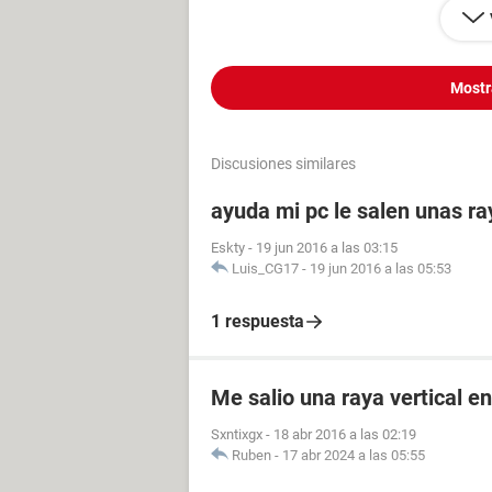
Mostr
Discusiones similares
ayuda mi pc le salen unas ra
Eskty
-
19 jun 2016 a las 03:15
Luis_CG17
-
19 jun 2016 a las 05:53
1 respuesta
Me salio una raya vertical e
Sxntixgx
-
18 abr 2016 a las 02:19
Ruben
-
17 abr 2024 a las 05:55