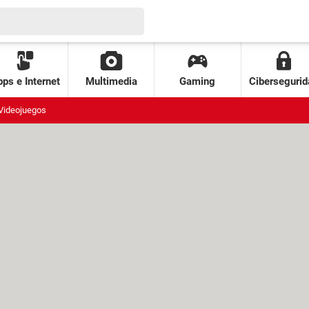
ps e Internet
Multimedia
Gaming
Cibersegurid
Videojuegos