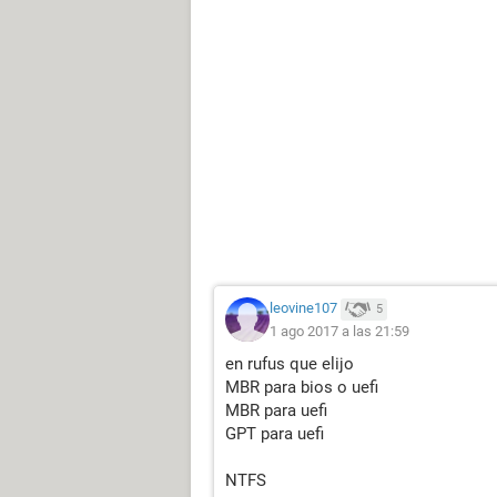
leovine107
5
1 ago 2017 a las 21:59
en rufus que elijo
MBR para bios o uefi
MBR para uefi
GPT para uefi
NTFS