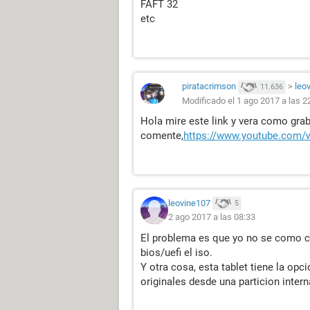
FAFT 32
etc
piratacrimson
>
leo
11.636
Modificado el 1 ago 2017 a las 2
Hola mire este link y vera como grab
comente,
https://www.youtube.com/
leovine107
5
2 ago 2017 a las 08:33
El problema es que yo no se como c
bios/uefi el iso.
Y otra cosa, esta tablet tiene la opc
originales desde una particion intern