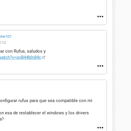
vine107
2:12
ar con Rufus, saludos y
watch?v=qyB44bln84c
onfigurar rufus para que sea compatible con mi
ion esa de restablecer el windows y los drivers
a?