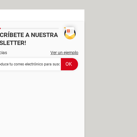
SCRÍBETE A NUESTRA
SLETTER!
cias
Ver un ejemplo