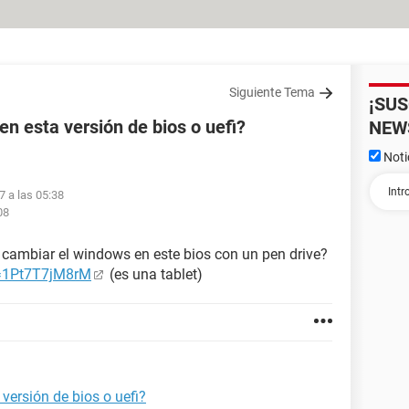
Siguiente Tema
¡SU
n esta versión de bios o uefi?
NEW
Noti
7 a las 05:38
08
e cambiar el windows en este bios con un pen drive?
v=1Pt7T7jM8rM
(es una tablet)
ersión de bios o uefi?