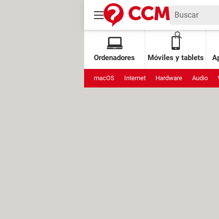
Ordenadores
Móviles y tablets
Ap
macOS
Internet
Hardware
Audio