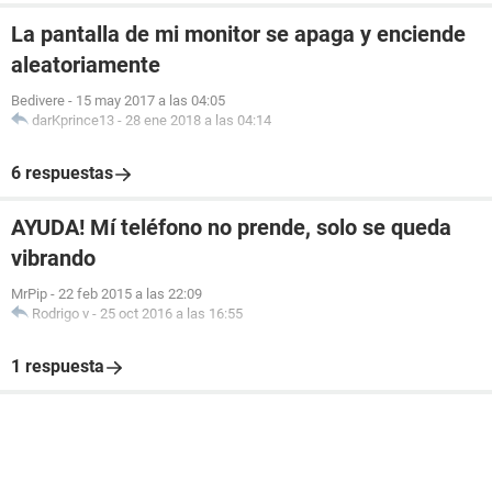
La pantalla de mi monitor se apaga y enciende
aleatoriamente
Bedivere
-
15 may 2017 a las 04:05
darKprince13
-
28 ene 2018 a las 04:14
6 respuestas
AYUDA! Mí teléfono no prende, solo se queda
vibrando
MrPip
-
22 feb 2015 a las 22:09
Rodrigo v
-
25 oct 2016 a las 16:55
1 respuesta