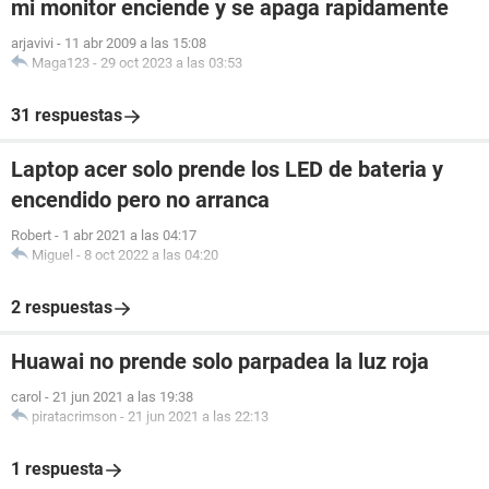
mi monitor enciende y se apaga rapidamente
arjavivi
-
11 abr 2009 a las 15:08
Maga123
-
29 oct 2023 a las 03:53
31 respuestas
Laptop acer solo prende los LED de bateria y
encendido pero no arranca
Robert
-
1 abr 2021 a las 04:17
Miguel
-
8 oct 2022 a las 04:20
2 respuestas
Huawai no prende solo parpadea la luz roja
carol
-
21 jun 2021 a las 19:38
piratacrimson
-
21 jun 2021 a las 22:13
1 respuesta