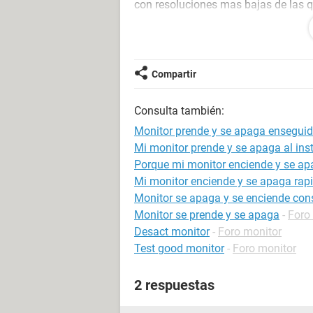
con resoluciones mas bajas de las q
Este problema de apagado y encendid
tiempo, es como que me desconfigura 
desconfigura y asi sucesivamente, po
un problema directo de mi tarjeta de
Compartir
problema de mi fuente de alimentaci
la tarjeta.
Consulta también:
Como informacion adicional, la tarj
cuando la uso no sobrepasa los 50°
Monitor prende y se apaga ensegui
Tambien he intentado desinstalar lo
Mi monitor prende y se apaga al ins
pagina, cosa que no ha solucionado
Porque mi monitor enciende y se a
Mi monitor enciende y se apaga ra
Monitor se apaga y se enciende co
Monitor se prende y se apaga
-
Foro
Desact monitor
-
Foro monitor
Test good monitor
-
Foro monitor
2 respuestas