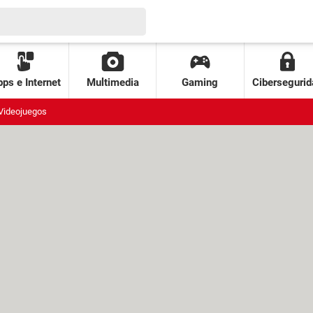
ps e Internet
Multimedia
Gaming
Cibersegurid
Videojuegos