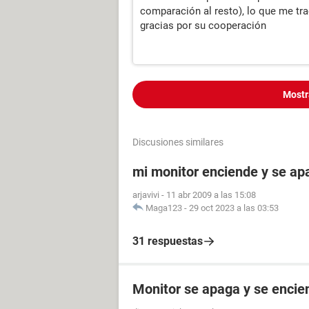
comparación al resto), lo que me tra
gracias por su cooperación
Mostr
Discusiones similares
mi monitor enciende y se a
arjavivi
-
11 abr 2009 a las 15:08
Maga123
-
29 oct 2023 a las 03:53
31 respuestas
Monitor se apaga y se enci