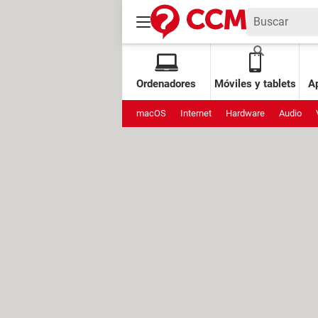
Ordenadores
Móviles y tablets
Ap
macOS
Internet
Hardware
Audio