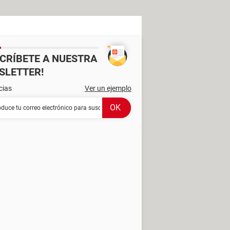
SCRÍBETE A NUESTRA
SLETTER!
cias
Ver un ejemplo