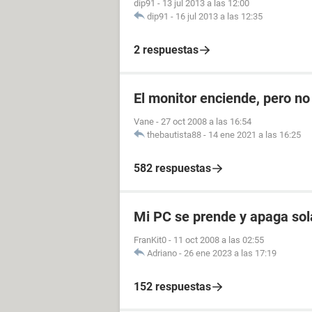
dip91
-
13 jul 2013 a las 12:00
dip91
-
16 jul 2013 a las 12:35
2 respuestas
El monitor enciende, pero n
Vane
-
27 oct 2008 a las 16:54
thebautista88
-
14 ene 2021 a las 16:25
582 respuestas
Mi PC se prende y apaga sol
FranKit0
-
11 oct 2008 a las 02:55
Adriano
-
26 ene 2023 a las 17:19
152 respuestas