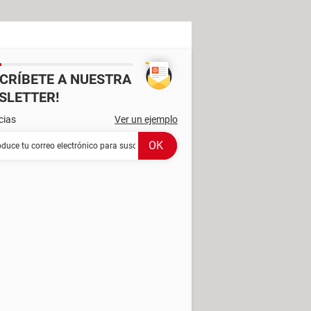
SCRÍBETE A NUESTRA
SLETTER!
cias
Ver un ejemplo