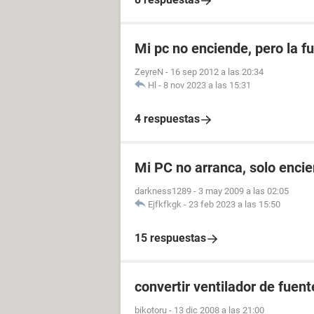
Mi pc no enciende, pero la f
ZeyreN
-
16 sep 2012 a las 20:34
Hl
-
8 nov 2023 a las 15:31
4 respuestas
Mi PC no arranca, solo enci
darkness1289
-
3 may 2009 a las 02:05
Ejfkfkgk
-
23 feb 2023 a las 15:50
15 respuestas
convertir ventilador de fuen
bikotoru
-
13 dic 2008 a las 21:00