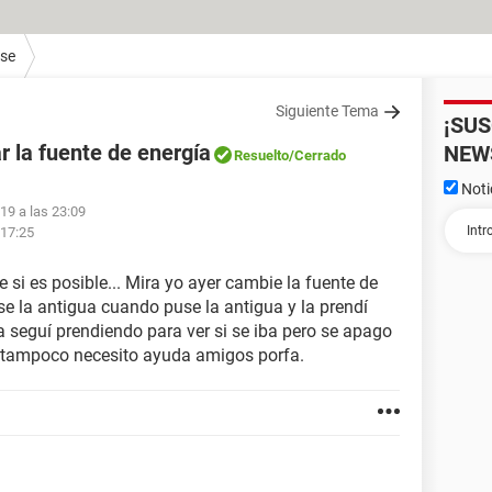
ase
Siguiente Tema
¡SU
 la fuente de energía
NEW
Resuelto
/Cerrado
Noti
019 a las 23:09
 17:25
 si es posible... Mira yo ayer cambie la fuente de
se la antigua cuando puse la antigua y la prendí
a seguí prendiendo para ver si se iba pero se apago
y tampoco necesito ayuda amigos porfa.