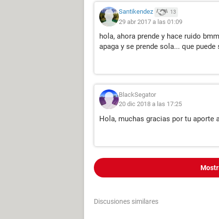
Santikendez
13
29 abr 2017 a las 01:09
hola, ahora prende y hace ruido bmmm
apaga y se prende sola... que puede 
BlackSegator
20 dic 2018 a las 17:25
Hola, muchas gracias por tu aporte a
Mostr
Discusiones similares