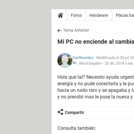
Foros
Hardware
Placas b
Tema Anterior
Mi PC no enciende al cambiar
Santikendez
- Modificado el 30 jul 2
BlackSegator -
20 dic 2018 a las
Hola que tal? Necesito ayuda urgente
energía y no pude conectarla y le pu
hacia un ruido raro y se apagaba y l
y no prendió mas le puse la nueva 
Compartir
Consulta también: