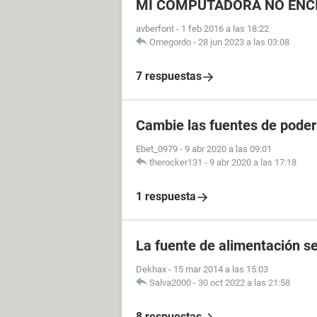
MI COMPUTADORA NO ENCI
avberfont
-
1 feb 2016 a las 18:22
Omegordo
-
28 jun 2023 a las 03:08
7 respuestas
Cambie las fuentes de poder
Ebet_0979
-
9 abr 2020 a las 09:01
therocker131
-
9 abr 2020 a las 17:18
1 respuesta
La fuente de alimentación se
Dekhax
-
15 mar 2014 a las 15:03
Salva2000
-
30 oct 2022 a las 21:58
8 respuestas