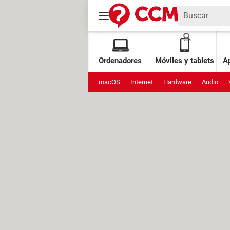
Ordenadores
Móviles y tablets
Ap
macOS
Internet
Hardware
Audio