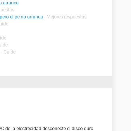
o arranca
puestas
pero el pc no arranca
- Mejores respuestas
uide
ide
uide
- Guide
C de la electrecidad desconecte el disco duro