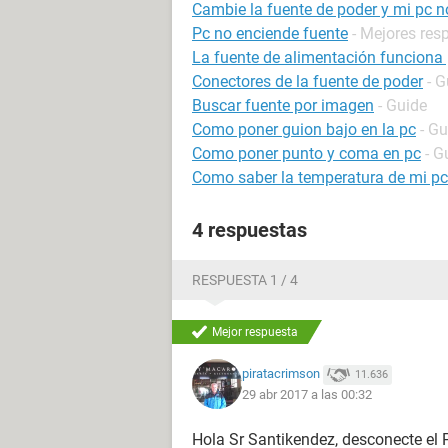
Cambie la fuente de poder y mi pc n
Pc no enciende fuente
- Mejores res
La fuente de alimentación funciona 
Conectores de la fuente de poder
- G
Buscar fuente por imagen
- Guide
Como poner guion bajo en la pc
- Gu
Como poner punto y coma en pc
- G
Como saber la temperatura de mi pc
4 respuestas
RESPUESTA 1 / 4
Mejor respuesta
piratacrimson
11.636
29 abr 2017 a las 00:32
Hola Sr Santikendez, desconecte el P