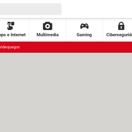
ps e Internet
Multimedia
Gaming
Cibersegurid
Videojuegos