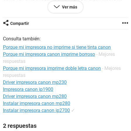
sale, o sale parcialmente. Mi sistema es continuo y ya e
Ver más
aplicado todas las limpiezas posibles y lo e alineado y sigue
sin funcionar. Incluso para que la tinta llegue al cartucho
Fine tengo que destapado sino no llega. El error siempre está
Compartir
en el medio como aparca en la imagen, el problema es sólo
con la tinta negra, las otras tintas funcionan perfectamente.
Consulta también:
AYUDA!!
Porque mi impresora no imprime si tiene tinta canon
Porque mi impresora canon imprime borroso
- Mejores
respuestas
Porque mi impresora imprime doble letra canon
- Mejores
respuestas
Driver impresora canon mp230
Impresora canon ip1900
Driver impresora canon mp280
Instalar impresora canon mp280
Instalar impresora canon ip2700
✓
2 respuestas