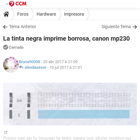
Foros
Hardware
Impresora
Tema Anterior
Siguiente Tema
La tinta negra imprime borrosa, canon mp230
Cerrado
Bruna90008
- 25 abr 2017 à 21:09
alexdasesor
-
10 jul 2017 à 21:01
Como ven en la imagen la tinta negra por algún motivo no