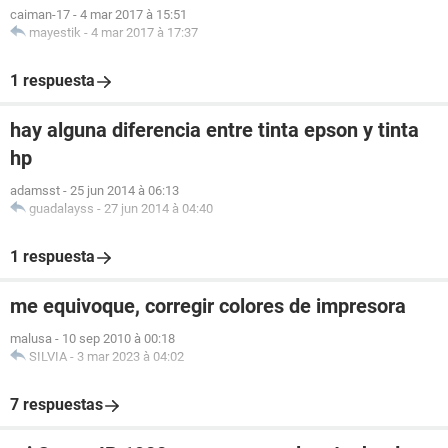
caiman-17
-
4 mar 2017 à 15:51
mayestik
-
4 mar 2017 à 17:37
1 respuesta
hay alguna diferencia entre tinta epson y tinta
hp
adamsst
-
25 jun 2014 à 06:13
guadalayss
-
27 jun 2014 à 04:40
1 respuesta
me equivoque, corregir colores de impresora
malusa
-
10 sep 2010 à 00:18
SILVIA
-
3 mar 2023 à 04:02
7 respuestas