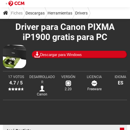
Fiches
Descargas
Herramientas
Drivers
Driver para Canon PIXMA
iP1900 gratis para PC
Descargar para Windows
17 VOTOS
DESARROLLADO
VERSIÓN
LICENCIA
IDIOMA
4.7 / 5
R
ES
2.20
Freeware
Canon