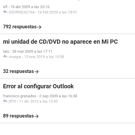
efl
-
18 abr 2009 a las 20:16
GEORGEA216A
-
16 feb 2020 a las 18:01
792 respuestas
mi unidad de CD/DVD no aparece en Mi PC
lalo
-
28 mar 2009 a las 17:11
vinagra
-
13 ene 2019 a las 15:58
32 respuestas
Error al configurar Outlook
francisco granados
-
2 sep 2009 a las 16:38
jfl75
-
11 dic 2013 a las 13:42
89 respuestas