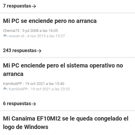
7 respuestas
Mi PC se enciende pero no arranca
Chema73
-
5 jul 2008 a las 16:05
wosen el
-
4 nov 2013 a las 15:27
243 respuestas
Mi PC enciende pero el sistema operativo no
arranca
KamiloAPP
-
19 oct 2021 a las 15:40
KamiloAPP
-
19 oct 2021 a las 23:32
6 respuestas
Mi Canaima EF10MI2 se le queda congelado el
logo de Windows