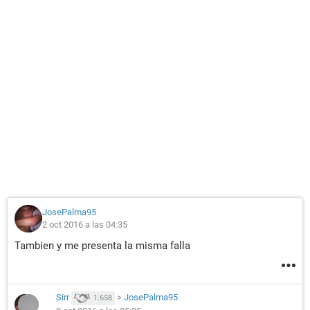
JosePalma95
2 oct 2016 a las 04:35
Tambien y me presenta la misma falla
Sirr
>
JosePalma95
1.658