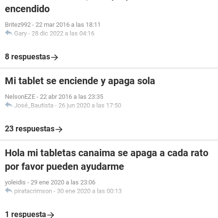
encendido
Britez992
-
22 mar 2016 a las 18:11
Gary
-
28 dic 2022 a las 04:16
8 respuestas
Mi tablet se enciende y apaga sola
NelsonEZE
-
22 abr 2016 a las 23:35
José_Bautista
-
26 jun 2020 a las 17:50
23 respuestas
Hola mi tabletas canaima se apaga a cada rato
por favor pueden ayudarme
yoleidis
-
29 ene 2020 a las 23:06
piratacrimson
-
30 ene 2020 a las 00:13
1 respuesta