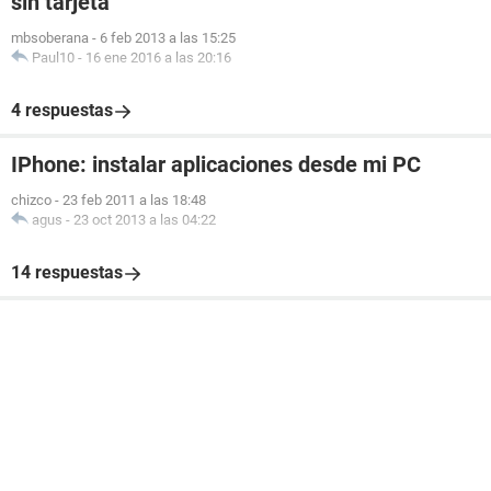
sin tarjeta
mbsoberana
-
6 feb 2013 a las 15:25
Paul10
-
16 ene 2016 a las 20:16
4 respuestas
IPhone: instalar aplicaciones desde mi PC
chizco
-
23 feb 2011 a las 18:48
agus
-
23 oct 2013 a las 04:22
14 respuestas