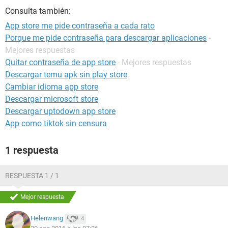
Consulta también:
App store me pide contraseña a cada rato
Porque me pide contraseña para descargar aplicaciones
-
Mejores respuestas
Quitar contraseña de app store
- Mejores respuestas
Descargar temu apk sin play store
Cambiar idioma app store
Descargar microsoft store
Descargar uptodown app store
App como tiktok sin censura
1 respuesta
RESPUESTA 1 / 1
Mejor respuesta
Helenwang
4