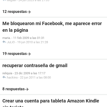
Miguel
-
24 jun 2023 a las 21:05
12 respuestas
Me bloquearon mi Facebook, me aparece error
en la página
maria.
-
11 feb 2009 a las 01:31
JuLiO
-
19 jun 2010 a las 21:28
19 respuestas
recuperar contraseña de gmail
reliquia
-
23 dic 2009 a las 17:17
hackino
-
22 jun 2011 a las 08:00
8 respuestas
Crear una cuenta para tableta Amazon Kindle