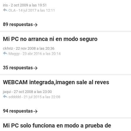
iris
-
2 oct 2009 a las 19:51
OLA
-
14 jul 2017 a las 12:11
89 respuestas
Mi PC no arranca ni en modo seguro
ckhriz
-
22 nov 2008 a las 20:36
Maggy
-
23 abr 2016 a las 20:14
35 respuestas
WEBCAM integrada,imagen sale al reves
jaqui
-
27 oct 2008 a las 23:00
sddddd
-
21 jul 2015 a las 22:08
94 respuestas
Mi PC solo funciona en modo a prueba de