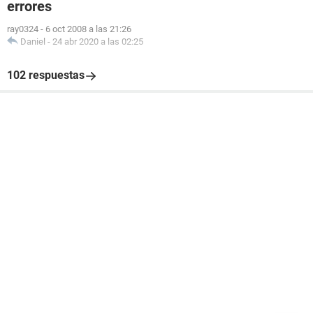
errores
ray0324
-
6 oct 2008 a las 21:26
Daniel
-
24 abr 2020 a las 02:25
102 respuestas