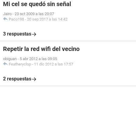
Mi cel se quedó sin señal
Jairo
-
23 oct 2009 a las 20:07
Paco198
-
20 sep 2017 a las 14:42
3 respuestas
Repetir la red wifi del vecino
obiguan
-
5 abr 2012 a las 09:05
Featheryclop
-
11 dic 2012 a las 17:57
2 respuestas