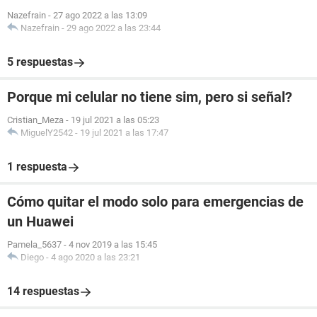
Nazefrain
-
27 ago 2022 a las 13:09
Nazefrain
-
29 ago 2022 a las 23:44
5 respuestas
Porque mi celular no tiene sim, pero si señal?
Cristian_Meza
-
19 jul 2021 a las 05:23
MiguelY2542
-
19 jul 2021 a las 17:47
1 respuesta
Cómo quitar el modo solo para emergencias de
un Huawei
Pamela_5637
-
4 nov 2019 a las 15:45
Diego
-
4 ago 2020 a las 23:21
14 respuestas