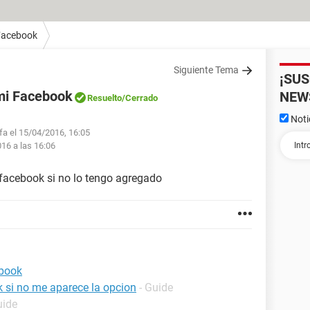
Facebook
Siguiente Tema
¡SU
 mi Facebook
NEW
Resuelto
/Cerrado
Noti
lfa el 15/04/2016, 16:05
016 a las 16:06
 facebook si no lo tengo agregado
ebook
 si no me aparece la opcion
- Guide
uide