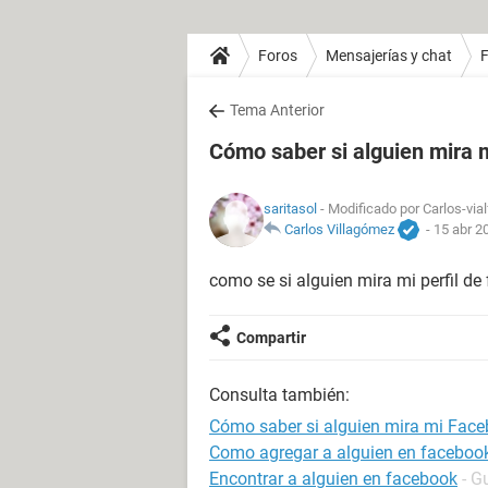
Foros
Mensajerías y chat
Tema Anterior
Cómo saber si alguien mira
saritasol
- Modificado por Carlos-via
Carlos Villagómez
-
15 abr 2
como se si alguien mira mi perfil de
Compartir
Consulta también:
Cómo saber si alguien mira mi Fac
Como agregar a alguien en facebook
Encontrar a alguien en facebook
- G