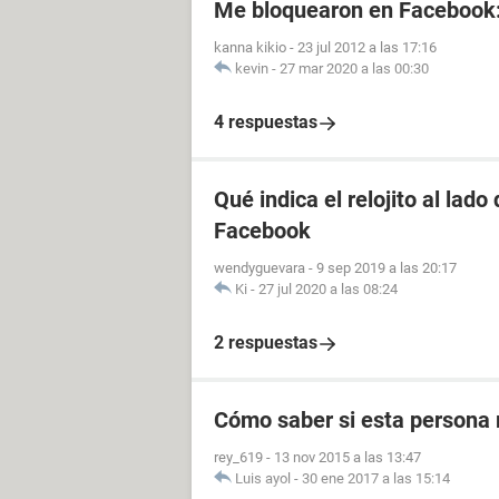
Me bloquearon en Facebook
kanna kikio
-
23 jul 2012 a las 17:16
kevin
-
27 mar 2020 a las 00:30
4 respuestas
Qué indica el relojito al lad
Facebook
wendyguevara
-
9 sep 2019 a las 20:17
Ki
-
27 jul 2020 a las 08:24
2 respuestas
Cómo saber si esta persona 
rey_619
-
13 nov 2015 a las 13:47
Luis ayol
-
30 ene 2017 a las 15:14