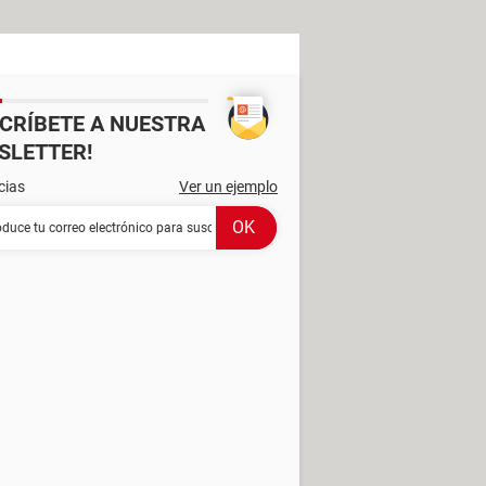
SCRÍBETE A NUESTRA
SLETTER!
cias
Ver un ejemplo