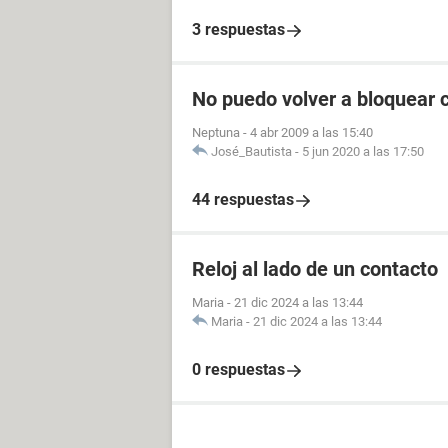
3 respuestas
No puedo volver a bloquear 
Neptuna
-
4 abr 2009 a las 15:40
José_Bautista
-
5 jun 2020 a las 17:50
44 respuestas
Reloj al lado de un contacto
Maria
-
21 dic 2024 a las 13:44
Maria
-
21 dic 2024 a las 13:44
0 respuestas