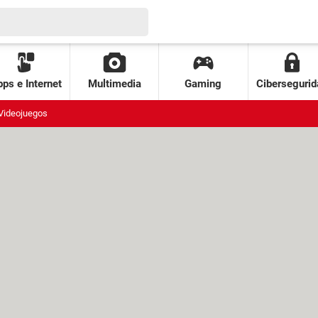
ps e Internet
Multimedia
Gaming
Cibersegurid
Videojuegos