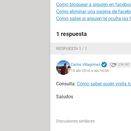
Como bloquear a alguien en facebo
Como eliminar una pagina de faceb
Como saber si alguien te oculta las 
1 respuesta
RESPUESTA 1 / 1
Carlos Villagómez
278.797
15 abr 2016 a las 16:06
Consulta:
Cómo saber quién visita t
Saludos
Discusiones similares