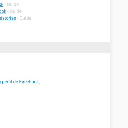
ok
- Guide
ook
- Guide
historias
- Guide
u perfil de Facebook
.