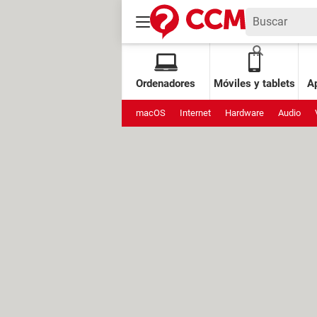
Ordenadores
Móviles y tablets
Ap
macOS
Internet
Hardware
Audio