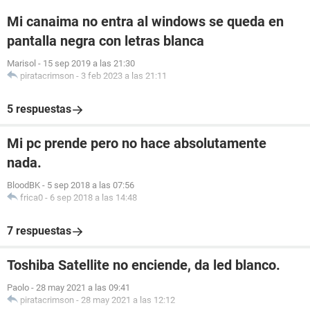
Mi canaima no entra al windows se queda en
pantalla negra con letras blanca
Marisol
-
15 sep 2019 a las 21:30
piratacrimson
-
3 feb 2023 a las 21:11
5 respuestas
Mi pc prende pero no hace absolutamente
nada.
BloodBK
-
5 sep 2018 a las 07:56
frica0
-
6 sep 2018 a las 14:48
7 respuestas
Toshiba Satellite no enciende, da led blanco.
Paolo
-
28 may 2021 a las 09:41
piratacrimson
-
28 may 2021 a las 12:12