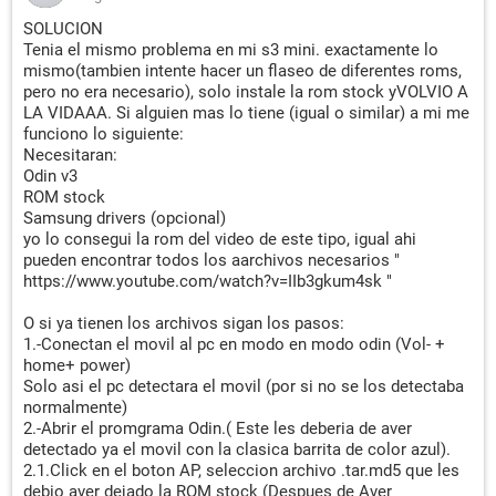
SOLUCION
Tenia el mismo problema en mi s3 mini. exactamente lo
mismo(tambien intente hacer un flaseo de diferentes roms,
pero no era necesario), solo instale la rom stock yVOLVIO A
LA VIDAAA. Si alguien mas lo tiene (igual o similar) a mi me
funciono lo siguiente:
Necesitaran:
Odin v3
ROM stock
Samsung drivers (opcional)
yo lo consegui la rom del video de este tipo, igual ahi
pueden encontrar todos los aarchivos necesarios "
https://www.youtube.com/watch?v=IIb3gkum4sk "
O si ya tienen los archivos sigan los pasos:
1.-Conectan el movil al pc en modo en modo odin (Vol- +
home+ power)
Solo asi el pc detectara el movil (por si no se los detectaba
normalmente)
2.-Abrir el promgrama Odin.( Este les deberia de aver
detectado ya el movil con la clasica barrita de color azul).
2.1.Click en el boton AP, seleccion archivo .tar.md5 que les
debio aver dejado la ROM stock (Despues de Aver