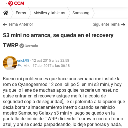
Foros
Móviles y tabletas
Samsung
Tema Anterior
Siguiente Tema
S3 mini no arranca, se queda en el recovery
TWRP
Cerrado
erick98
- 12 oct 2015 a las 22:58
Mrk -
17 abr 2017 a las 06:18
Bueno mi problema es que hace una semana me instale la
rom de Cyanogenmod 12 con lollipo 5. en mi s3 mini, y hoy
ya que lo llene de muchas apps quise hacerle un reset, no
quise entrar en el recovery asique me fui a copia de
seguridad copia de seguridad], le di palomita a la opcion que
decia borrar almacenamiento interno cuando se reinicio
mostro Samsung Galaxy s3 mini y luego se quedo en la
pantalla de inicio de TWRP diciendo Teamwin con un fondo
azul, y ahi se queda parpadeando, lo deje por horas y nada,