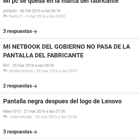
Mi pc se queda en la marca del fabricante
jomijido
-
26 feb 2016 a las 00:18
fredu11
-
4 mar 2016 a las 04:02
3 respuestas
MI NETBOOK DEL GOBIERNO NO PASA DE LA
PANTALLA DEL FABRICANTE
lkkl
-
25 mar 2016 a las 04:26
piratacrimson
-
26 mar 2016 a las 00:51
2 respuestas
Pantalla negra despues del logo de Lenovo
Mary1312
-
27 mar 2016 a las 07:30
JudsonKeder
-
28 mar 2016 a las 22:06
3 respuestas