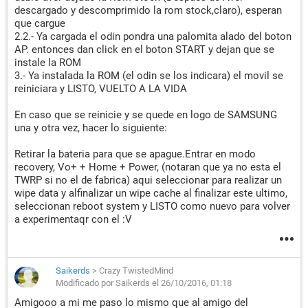
descargado y descomprimido la rom stock,claro), esperan
que cargue
2.2.- Ya cargada el odin pondra una palomita alado del boton
AP. entonces dan click en el boton START y dejan que se
instale la ROM
3.- Ya instalada la ROM (el odin se los indicara) el movil se
reiniciara y LISTO, VUELTO A LA VIDA
En caso que se reinicie y se quede en logo de SAMSUNG
una y otra vez, hacer lo siguiente:
Retirar la bateria para que se apague.Entrar en modo
recovery, Vo+ + Home + Power, (notaran que ya no esta el
TWRP si no el de fabrica) aqui seleccionar para realizar un
wipe data y alfinalizar un wipe cache al finalizar este ultimo,
seleccionan reboot system y LISTO como nuevo para volver
a experimentaqr con el :V
Saikerds
>
Crazy TwistedMind
Modificado por Saikerds el 26/10/2016, 01:18
Amigooo a mi me paso lo mismo que al amigo del