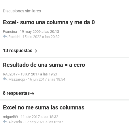
Discusiones similares
Excel- sumo una columna y me da 0
Francina
-
19 may 2009 a las 20:13
Roeldri
-
15 dic 2022 a las 20:32
13 respuestas
Resultado de una suma = a cero
RAJ2017
-
13 jun 2017 a las 19:21
Mazzaropi
-
16 jun 2017 a las 18:54
8 respuestas
Excel no me suma las columnas
miguel89
-
11 abr 2017 a las 18:32
Alexxela
-
17 sep 2021 a las 02:37