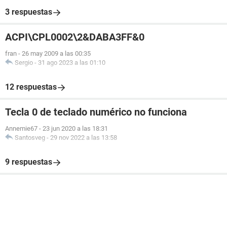
3 respuestas
ACPI\CPL0002\2&DABA3FF&0
fran
-
26 may 2009 a las 00:35
Sergio
-
31 ago 2023 a las 01:10
12 respuestas
Tecla 0 de teclado numérico no funciona
Annemie67
-
23 jun 2020 a las 18:31
Santosveg
-
29 nov 2022 a las 13:58
9 respuestas