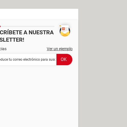
SCRÍBETE A NUESTRA
SLETTER!
cias
Ver un ejemplo