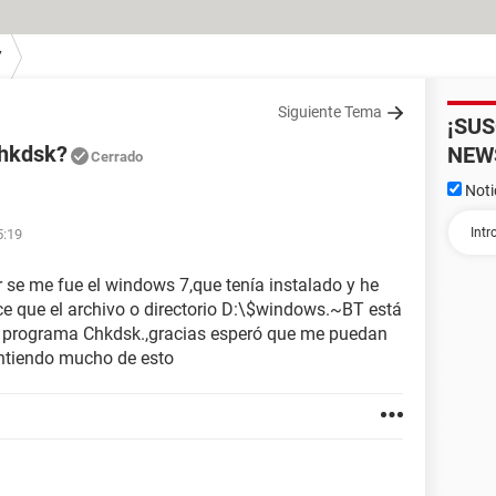
7
Siguiente Tema
¡SU
Chkdsk?
NEW
Cerrado
Noti
1
5:19
 se me fue el windows 7,que tenía instalado y he
ice que el archivo o directorio D:\$windows.~BT está
el programa Chkdsk.,gracias esperó que me puedan
ntiendo mucho de esto