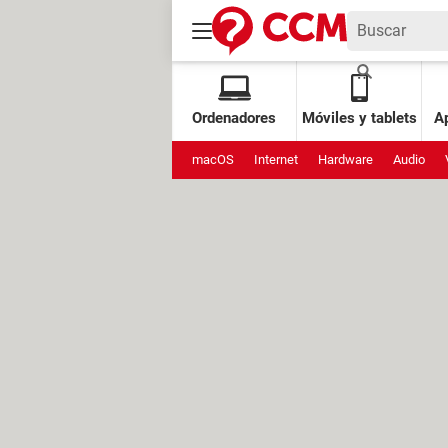
Ordenadores
Móviles y tablets
Ap
macOS
Internet
Hardware
Audio