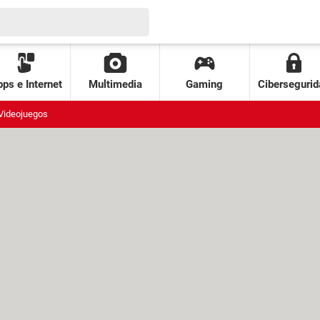
ps e Internet
Multimedia
Gaming
Cibersegurid
Videojuegos