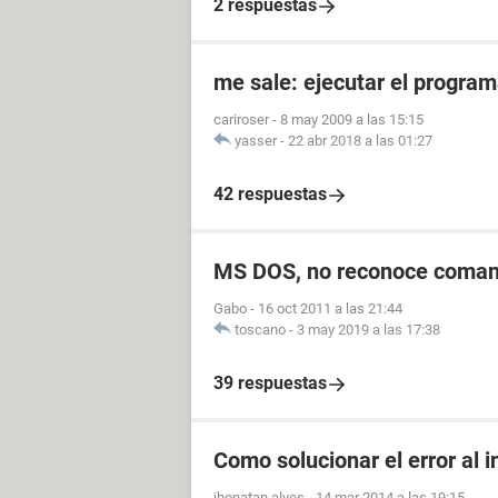
2 respuestas
me sale: ejecutar el progra
cariroser
-
8 may 2009 a las 15:15
yasser
-
22 abr 2018 a las 01:27
42 respuestas
MS DOS, no reconoce coma
Gabo
-
16 oct 2011 a las 21:44
toscano
-
3 may 2019 a las 17:38
39 respuestas
Como solucionar el error al 
jhonatan alves
-
14 mar 2014 a las 19:15