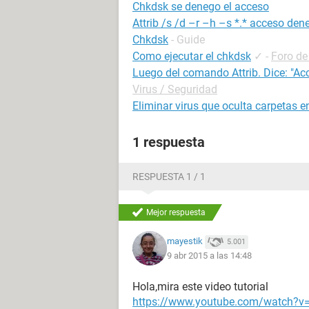
Chkdsk se denego el acceso
Attrib /s /d –r –h –s *.* acceso de
Chkdsk
- Guide
Como ejecutar el chkdsk
✓
-
Foro d
Luego del comando Attrib. Dice: "A
Virus / Seguridad
Eliminar virus que oculta carpetas en
1 respuesta
RESPUESTA 1 / 1
Mejor respuesta
mayestik
5.001
9 abr 2015 a las 14:48
Hola,mira este video tutorial
https://www.youtube.com/watch?