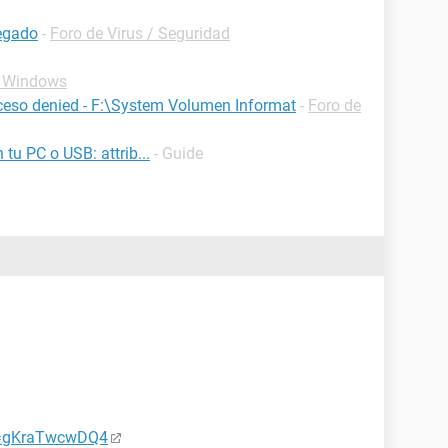
negado
-
Foro de Virus / Seguridad
e Windows
cceso denied - F:\System Volumen Informat
-
Foro de
 tu PC o USB: attrib...
- Guide
v=gKraTwcwDQ4