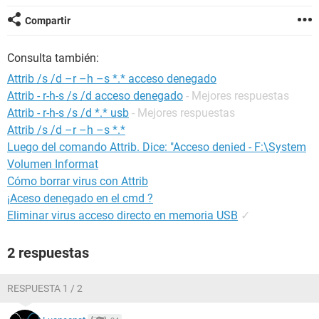
Compartir
Consulta también:
Attrib /s /d –r –h –s *.* acceso denegado
Attrib - r-h-s /s /d acceso denegado
- Mejores respuestas
Attrib - r-h-s /s /d *.* usb
- Mejores respuestas
Attrib /s /d –r –h –s *.*
Luego del comando Attrib. Dice: "Acceso denied - F:\System
Volumen Informat
Cómo borrar virus con Attrib
¡Aceso denegado en el cmd ?
Eliminar virus acceso directo en memoria USB
✓
2 respuestas
RESPUESTA 1 / 2