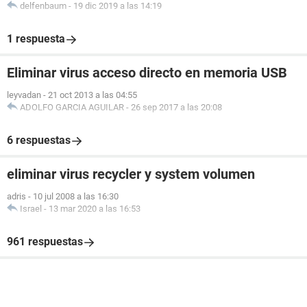
delfenbaum
-
19 dic 2019 a las 14:19
1 respuesta
Eliminar virus acceso directo en memoria USB
leyvadan
-
21 oct 2013 a las 04:55
ADOLFO GARCIA AGUILAR
-
26 sep 2017 a las 20:08
6 respuestas
eliminar virus recycler y system volumen
adris
-
10 jul 2008 a las 16:30
Israel
-
13 mar 2020 a las 16:53
961 respuestas