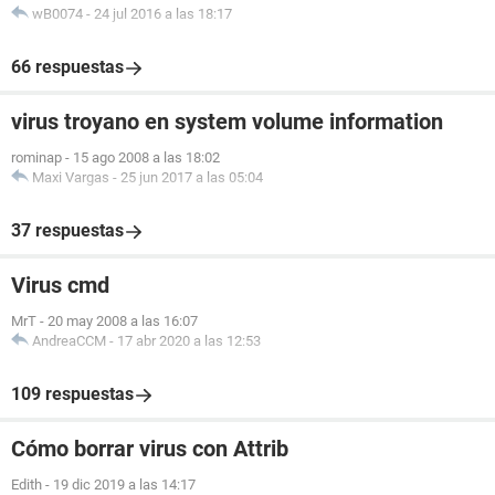
wB0074
-
24 jul 2016 a las 18:17
66 respuestas
virus troyano en system volume information
rominap
-
15 ago 2008 a las 18:02
Maxi Vargas
-
25 jun 2017 a las 05:04
37 respuestas
Virus cmd
MrT
-
20 may 2008 a las 16:07
AndreaCCM
-
17 abr 2020 a las 12:53
109 respuestas
Cómo borrar virus con Attrib
Edith
-
19 dic 2019 a las 14:17