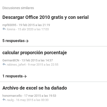
Discusiones similares
Descargar Office 2010 gratis y con serial
mpf83095
-
19 feb 2015 a las 21:19
lorena
-
15 abr 2020 a las 17:03
5 respuestas
calcular proporción porcentaje
GermanBCN
-
13 feb 2015 a las 14:37
rabines_jafert
-
9 mar 2015 a las 22:55
1 respuesta
Archivo de excel se ha dañado
honormarcello
-
17 mar 2015 a las 19:53
raulg
-
16 may 2015 a las 00:30