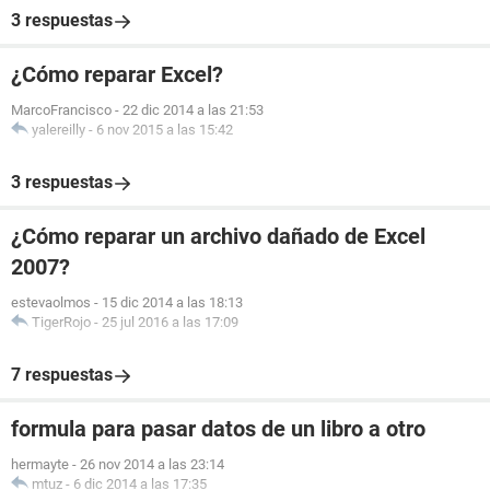
3 respuestas
¿Cómo reparar Excel?
MarcoFrancisco
-
22 dic 2014 a las 21:53
yalereilly
-
6 nov 2015 a las 15:42
3 respuestas
¿Cómo reparar un archivo dañado de Excel
2007?
estevaolmos
-
15 dic 2014 a las 18:13
TigerRojo
-
25 jul 2016 a las 17:09
7 respuestas
formula para pasar datos de un libro a otro
hermayte
-
26 nov 2014 a las 23:14
mtuz
-
6 dic 2014 a las 17:35