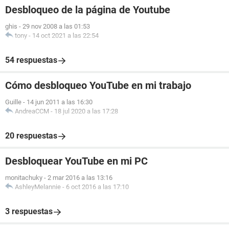
Desbloqueo de la página de Youtube
ghis
-
29 nov 2008 a las 01:53
tony
-
14 oct 2021 a las 22:54
54 respuestas
Cómo desbloqueo YouTube en mi trabajo
Guille
-
14 jun 2011 a las 16:30
AndreaCCM
-
18 jul 2020 a las 17:28
20 respuestas
Desbloquear YouTube en mi PC
monitachuky
-
2 mar 2016 a las 13:16
AshleyMelannie
-
6 oct 2016 a las 17:10
3 respuestas