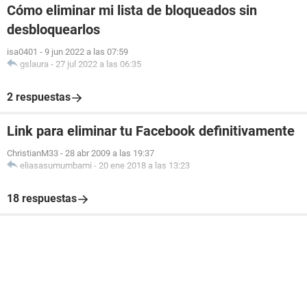
Cómo eliminar mi lista de bloqueados sin
desbloquearlos
isa0401
-
9 jun 2022 a las 07:59
gslaura
-
27 jul 2022 a las 06:35
2 respuestas
Link para eliminar tu Facebook definitivamente
ChristianM33
-
28 abr 2009 a las 19:37
eliasasumumbami
-
20 ene 2018 a las 13:23
18 respuestas