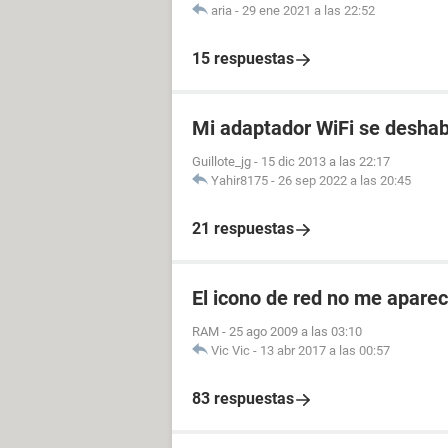
aria
-
29 ene 2021 a las 22:52
15 respuestas
Mi adaptador WiFi se deshabi
Guillote_jg
-
15 dic 2013 a las 22:17
Yahir8175
-
26 sep 2022 a las 20:45
21 respuestas
El icono de red no me apare
RAM
-
25 ago 2009 a las 03:10
Vic Vic
-
13 abr 2017 a las 00:57
83 respuestas