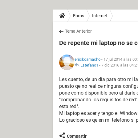
Foros
Internet
Tema Anterior
De repente mi laptop no se c
eriickcamacho
- 17 jul 2014 a las 00
Estefano1
-
7 dic 2016 a las 04:2
Les cuento, de un dia para otro mi l
puesto qe no realice ninguna configu
pone como disponible pero al darle c
"comprobando los requisitos de red" 
esta red".
Mi laptop es acer y tengo el Windows
Lo gracioso es qe en mi telefono si 
Compartir