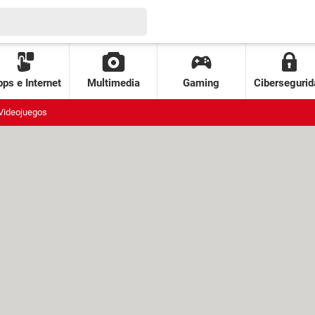
ps e Internet
Multimedia
Gaming
Cibersegurid
Videojuegos