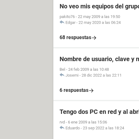
No veo mis equipos del grup
pakito76
-
22 may 2009 a las 19:50
Edgar
-
22 may 2020 a las 06:24
68 respuestas
Nombre de usuario, clave y 
Bel
-
24 feb 2009 a las 10:48
Josemi
-
28 dic 2022 a las 22:11
6 respuestas
Tengo dos PC en red y al abri
rvd
-
6 ene 2009 a las 15:06
Eduardo
-
23 sep 2022 a las 18:24