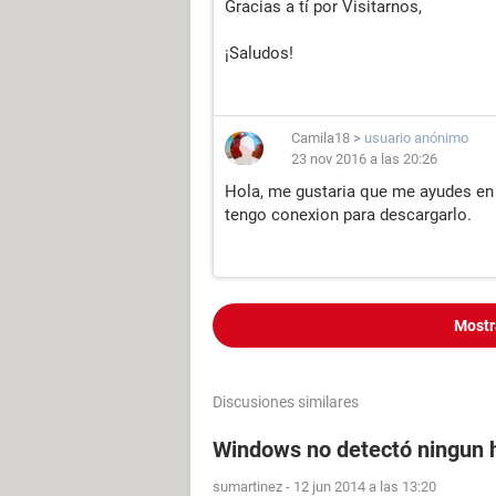
Gracias a tí por Visitarnos,
¡Saludos!
Camila18
>
usuario anónimo
23 nov 2016 a las 20:26
Hola, me gustaria que me ayudes en
tengo conexion para descargarlo.
Mostr
Discusiones similares
Windows no detectó ningun 
sumartinez
-
12 jun 2014 a las 13:20