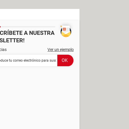
SCRÍBETE A NUESTRA
SLETTER!
cias
Ver un ejemplo