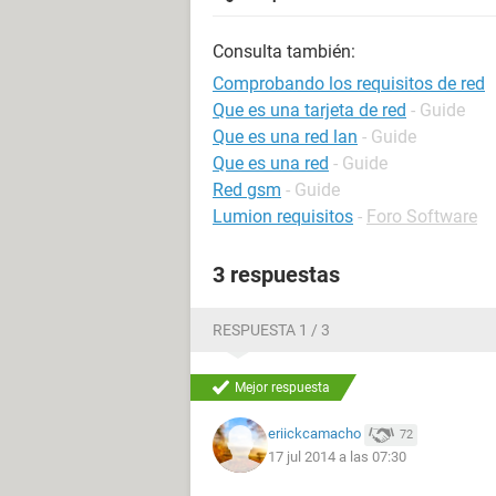
Consulta también:
Comprobando los requisitos de red
Que es una tarjeta de red
- Guide
Que es una red lan
- Guide
Que es una red
- Guide
Red gsm
- Guide
Lumion requisitos
-
Foro Software
3 respuestas
RESPUESTA 1 / 3
Mejor respuesta
eriickcamacho
72
17 jul 2014 a las 07:30