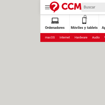
Ordenadores
Móviles y tablets
Ap
macOS
Internet
Hardware
Audio