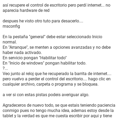
así recupere el control de escritorio pero perdí internet... no
Placa base:
aparecia hardware de red
Tipo de CPU Mobile DualCore Intel Core 2 Duo T6600, 2200
MHz (11 x 200)
despues he visto otro tuto para desacerlo....
Nombre de la placa base Hewlett-Packard HP Pavilion dv6
msconfig
Notebook PC
Chipset de la placa base Intel Cantiga PM45
En la pestaña "general" debe estar seleccionado Inicio
Memoria del sistema [ TRIAL VERSION ]
normal.
DIMM1: SK Hynix HMT125S6BFR8C-G7 2 GB DDR3-1066
En "Arranque", se menten a opciones avanzadas y no debe
DDR3 SDRAM (8-7-7-20 @ 533 MHz) (7-7-7-20 @ 533 MHz)
haber nada activado.
(6-6-6-18 @ 457 MHz)
En servicio pongan "Habilitar todo"
DIMM3: SK Hynix HMT125S6BFR8C-G7 [ TRIAL VERSION ]
En "Inicio de windows" pongan habilitar todo.
Tipo de BIOS Insyde (10/09/2009)
?...
Veo junto al reloj que he recuperado la barrita de internet....
Pantalla:
pero vuelvo a perder el control del escritorio.... hago clic en
Adaptador de video ATI Mobility Radeon HD 4530 (512 MB)
cualquier archivo, carpeta o programa y se bloquea.
Adaptador de video ATI Mobility Radeon HD 4530 (512 MB)
Aceleradora 3D ATI Mobility Radeon HD 4530 (M92)
a ver si con estas pistas podeis averiguar algo.
Monitor Chunghwa CLAA156WB11A [15.6" LCD]
Agradeceros de nuevo todo, se que estais teniendo paciencia
Multimedia:
conmigo pues no tengo mucha idea, ademas estoy desde la
Adaptador de audio ATI Radeon HDMI @ ATI
tablet y la verdad es que me cuesta escribir por aqui y tiene
RV710/730/740 - High Definition Audio Controller