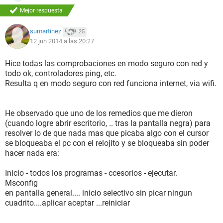
Tipo de informe Asistente de informes [ TRIAL VERSION ]
Mejor respuesta
Equipo -PC
Generador x
sumartinez
25
Sistema operativo Microsoft Windows 7 Home Premium
12 jun 2014 a las 20:27
6.1.7601.18409 (Win7 RTM)
Fecha 2014-06-12
Hice todas las comprobaciones en modo seguro con red y
Hora 12:41
todo ok, controladores ping, etc.
Resulta q en modo seguro con red funciona internet, via wifi.
--------[ Resumen ]------------------------------------------------------------------------------
-----------------------
He observado que uno de los remedios que me dieron
(cuando logre abrir escritorio, .. tras la pantalla negra) para
Equipo:
resolver lo de que nada mas que picaba algo con el cursor
Tipo de equipo ACPI x64-based PC (Mobile)
se bloqueaba el pc con el relojito y se bloqueaba sin poder
Sistema operativo Microsoft Windows 7 Home Premium
hacer nada era:
Service Pack del SO [ TRIAL VERSION ]
Internet Explorer 11.0.9600.17107 (IE 11.0.8)
Inicio - todos los programas - ccesorios - ejecutar.
DirectX DirectX 11.1
Msconfig
Nombre del equipo -PC
en pantalla general.... inicio selectivo sin picar ningun
Nombre de usuario x
cuadrito....aplicar aceptar ...reiniciar
Dominio de inicio de sesi?n [ TRIAL VERSION ]
Fecha / Hora 2014-06-12 / 12:41