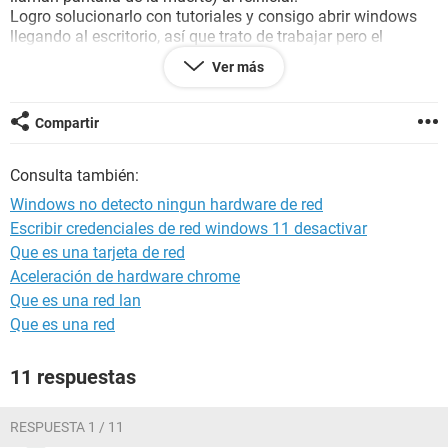
Logro solucionarlo con tutoriales y consigo abrir windows
llegando al escritorio, así que trato de trabajar pero el
puntero nada más que señalo algo ya sea carpeta o
Ver más
programa de queda en una espera eterna.... hasta que
reinicio. Vuelvo a solucionar el problema con ayuda de
internet. Esta vez el photoshop sigue sin dejar guardar
Compartir
archivos en jpg pero tampoco tengo acceso a internet... me
meto en redes y me pone"windows no detectó ningún
Consulta también:
hardware de red....
Así que estoy un poco desbordada y desesperada.... a ver si
Windows no detecto ningun hardware de red
alguien me puede ayudar....
Escribir credenciales de red windows 11 desactivar
se me olvidó decit que instalé los drivers de la web de hp de
Que es una tarjeta de red
Realtek ethernet para windows 7 64bit y aparece que esta
bien sin fallos nada de cruz roja ni triangulo amarilli con
Aceleración de hardware chrome
exclamación.
Que es una red lan
Que es una red
AIDA64 Extreme ]----------------------------------------------------------------------------
------------------
11 respuestas
Versi?n AIDA64 v4.50.3000/es
M?dulo de rendimiento 4.1.611-x64
RESPUESTA 1 / 11
P?gina principal
https://www.aida64.com/