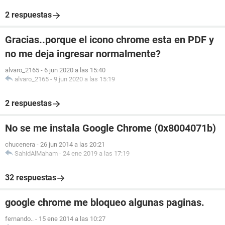
2 respuestas
Gracias..porque el icono chrome esta en PDF y
no me deja ingresar normalmente?
alvaro_2165
-
6 jun 2020 a las 15:40
alvaro_2165
-
9 jun 2020 a las 15:19
2 respuestas
No se me instala Google Chrome (0x8004071b)
chucenera
-
26 jun 2014 a las 20:21
SahidAlMaham
-
24 ene 2019 a las 17:19
32 respuestas
google chrome me bloqueo algunas paginas.
fernando..
-
15 ene 2014 a las 10:27