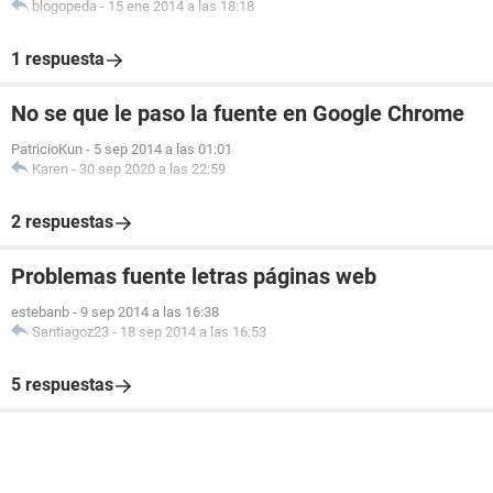
blogopeda
-
15 ene 2014 a las 18:18
1 respuesta
No se que le paso la fuente en Google Chrome
PatricioKun
-
5 sep 2014 a las 01:01
Karen
-
30 sep 2020 a las 22:59
2 respuestas
Problemas fuente letras páginas web
estebanb
-
9 sep 2014 a las 16:38
Santiagoz23
-
18 sep 2014 a las 16:53
5 respuestas