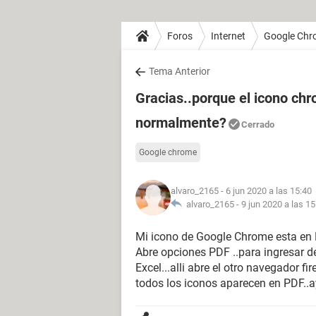
Foros
Internet
Google Chr
Tema Anterior
Gracias..porque el icono ch
normalmente?
Cerrado
Google chrome
alvaro_2165
- 6 jun 2020 a las 15:40
alvaro_2165 -
9 jun 2020 a las 15
Mi icono de Google Chrome esta en 
Abre opciones PDF ..para ingresar d
Excel...alli abre el otro navegador fir
todos los iconos aparecen en PDF..a