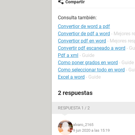
Compartir
Consulta también:
Convertior de word a pdf
Convertior de pdf a word
- Mejores 
Convertior pdf en word
- Mejores re
Convertir pdf escaneado a word
- Gu
Pdf a xml
- Guide
Como poner grados en word
- Guide
Como seleccionar todo en word
- Gu
Excel a word
- Guide
2 respuestas
RESPUESTA 1 / 2
alvaro_2165
9 jun 2020 a las 15:19