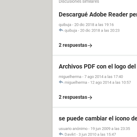
Discusiones similares
Descargué Adobe Reader per
quibuja
-
20 dic 2018 a las 19:16
quibuja
-
20 dic 2018 a las 20:23
2 respuestas
Archivos PDF con el logo de
miguelherma
-
7 ago 2014 a las 17:40
miguelherma
-
12 ago 2014 a las 10:57
2 respuestas
se puede cambiar el icono d
usuario anónimo
-
19 jun 2009 a las 23:35
Davikt
-
3 jun 2010 a las 15:47