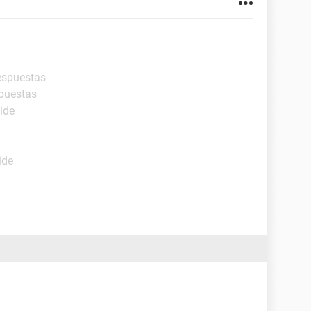
respuestas
spuestas
ide
ide