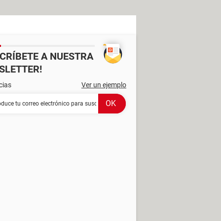
SCRÍBETE A NUESTRA
SLETTER!
cias
Ver un ejemplo