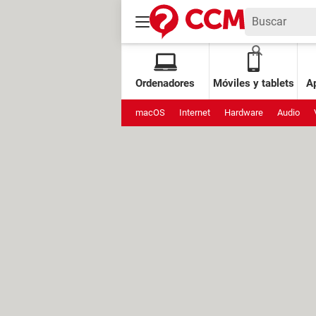
Ordenadores
Móviles y tablets
Ap
macOS
Internet
Hardware
Audio