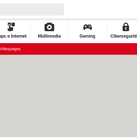
ps e Internet
Multimedia
Gaming
Cibersegurid
Videojuegos