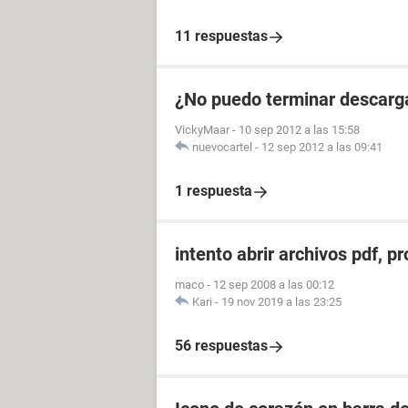
11 respuestas
¿No puedo terminar descarg
VickyMaar
-
10 sep 2012 a las 15:58
nuevocartel
-
12 sep 2012 a las 09:41
1 respuesta
intento abrir archivos pdf, p
maco
-
12 sep 2008 a las 00:12
Kari
-
19 nov 2019 a las 23:25
56 respuestas