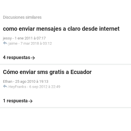
Discusiones similares
como enviar mensajes a claro desde internet
jessy
-
1 ene 2011 à 07:17
jaime
-
7 mar 2018 à 03:12
4 respuestas
Cómo enviar sms gratis a Ecuador
Ethan
-
25 ago 2010 à 19:13
HeyFranks
-
6 sep 2012 à 22:49
1 respuesta