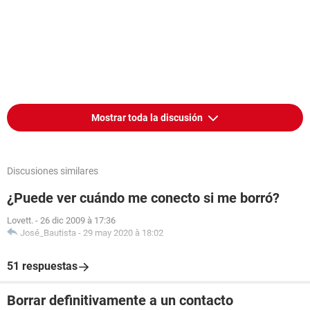
Mostrar toda la discusión
Discusiones similares
¿Puede ver cuándo me conecto si me borró?
Lovett.
-
26 dic 2009 à 17:36
José_Bautista
-
29 may 2020 à 18:02
51 respuestas
Borrar definitivamente a un contacto