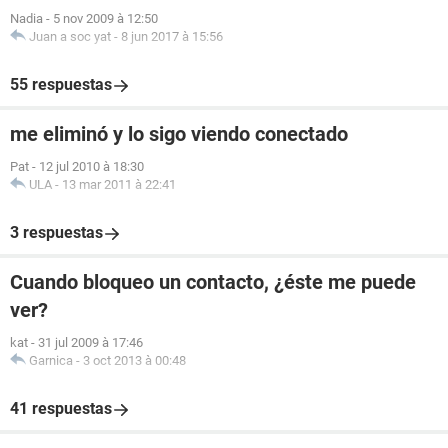
Nadia
-
5 nov 2009 à 12:50
Juan a soc yat
-
8 jun 2017 à 15:56
55 respuestas
me eliminó y lo sigo viendo conectado
Pat
-
12 jul 2010 à 18:30
ULA
-
13 mar 2011 à 22:41
3 respuestas
Cuando bloqueo un contacto, ¿éste me puede
ver?
kat
-
31 jul 2009 à 17:46
Garnica
-
3 oct 2013 à 00:48
41 respuestas