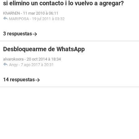
si elimino un contacto i lo vuelvo a agregar?
KhARhEN
-
11 mar 2010 à 06:11
MARIPOSA
-
19 jul 2011 à 03:32
3 respuestas
Desbloquearme de WhatsApp
alvarokoora
-
20 oct 2014 à 18:34
Angy
-
7 ago 2017 à 20:31
14 respuestas