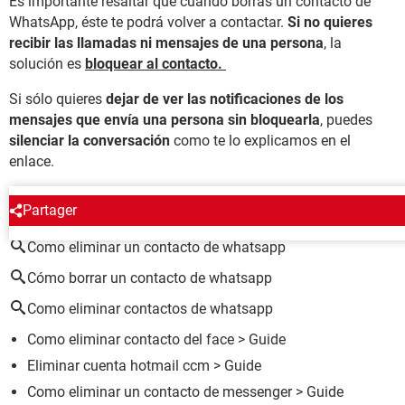
Es importante resaltar que cuando borras un contacto de
WhatsApp, éste te podrá volver a contactar.
Si no quieres
recibir las llamadas ni mensajes de una persona
, la
solución es
bloquear al contacto.
Si sólo quieres
dejar de ver las notificaciones de los
mensajes que envía una persona sin bloquearla
, puedes
silenciar la conversación
como te lo explicamos en el
enlace.
ALREDEDOR DEL MISMO TEMA
Partager
Como eliminar un contacto de whatsapp
Cómo borrar un contacto de whatsapp
Como eliminar contactos de whatsapp
Como eliminar contacto del face
> Guide
Eliminar cuenta hotmail ccm
> Guide
Como eliminar un contacto de messenger
> Guide