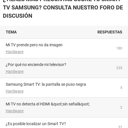
TV SAMSUNG? CONSULTA NUESTRO FORO DE
DISCUSIÓN
TEMA
RESPUESTAS
Mi TV prende pero no da imagen
180
Hardware
¿Por qué no enciende mi televisor?
235
Hardware
Samsung Smart TV: la pantalla se puso negra
5
Hardware
Mi TV no detecta el HDMI &quot;sin señal&quot;
2
Hardware
¿Es posible localizar un Smart TV?
31