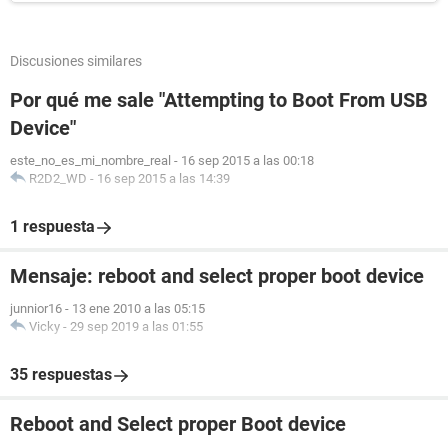
Discusiones similares
Por qué me sale "Attempting to Boot From USB
Device"
este_no_es_mi_nombre_real
-
16 sep 2015 a las 00:18
R2D2_WD
-
16 sep 2015 a las 14:39
1 respuesta
Mensaje: reboot and select proper boot device
junnior16
-
13 ene 2010 a las 05:15
Vicky
-
29 sep 2019 a las 01:55
35 respuestas
Reboot and Select proper Boot device