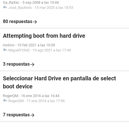
Sa_RaXeL
-
5 sep 2008 a las 15:44
José_Bautista
-
15 mar 2020 a las 18:53
80 respuestas
Attempting boot from hard drive
mnlvnv
-
10 feb 2021 a las 10:09
MiguelY2542
-
19 ago 2021 a las 17:49
3 respuestas
Seleccionar Hard Drive en pantalla de select
boot device
RogerQM
-
16 ene 2016 a las 16:44
RogerQM
-
17 ene 2016 a las 17:06
7 respuestas