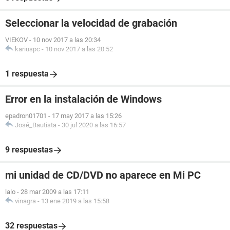
Seleccionar la velocidad de grabación
VIEKOV
-
10 nov 2017 a las 20:34
kariuspc
-
10 nov 2017 a las 20:52
1 respuesta
Error en la instalación de Windows
epadron01701
-
17 may 2017 a las 15:26
José_Bautista
-
30 jul 2020 a las 16:57
9 respuestas
mi unidad de CD/DVD no aparece en Mi PC
lalo
-
28 mar 2009 a las 17:11
vinagra
-
13 ene 2019 a las 15:58
32 respuestas