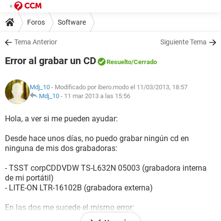
Foros
Software
Tema Anterior
Siguiente Tema
Error al grabar un CD
Resuelto
/Cerrado
Mdj_10
- Modificado por ibero.modo el 11/03/2013, 18:57
Mdj_10
-
11 mar 2013 a las 15:56
Hola, a ver si me pueden ayudar:
Desde hace unos días, no puedo grabar ningún cd en
ninguna de mis dos grabadoras:
- TSST corpCDDVDW TS-L632N 05003 (grabadora interna
de mi portátil)
- LITE-ON LTR-16102B (grabadora externa)
En las dos me sucede el mismo error:
Hay veces que me graban un cd sin ningún problema, que