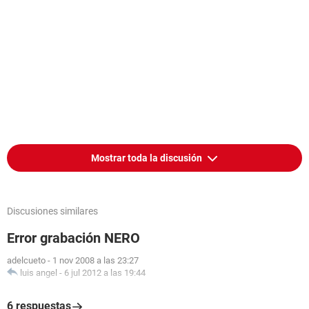
Mostrar toda la discusión
Discusiones similares
Error grabación NERO
adelcueto
-
1 nov 2008 a las 23:27
luis angel
-
6 jul 2012 a las 19:44
6 respuestas