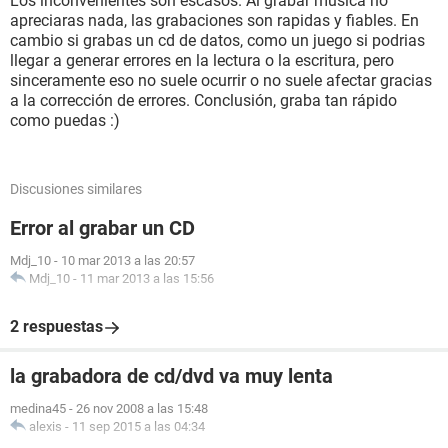
Los inconvenientes son escasos. Al grabar musica no
apreciaras nada, las grabaciones son rapidas y fiables. En
cambio si grabas un cd de datos, como un juego si podrias
llegar a generar errores en la lectura o la escritura, pero
sinceramente eso no suele ocurrir o no suele afectar gracias
a la corrección de errores. Conclusión, graba tan rápido
como puedas :)
Discusiones similares
Error al grabar un CD
Mdj_10
-
10 mar 2013 a las 20:57
Mdj_10
-
11 mar 2013 a las 15:56
2 respuestas
la grabadora de cd/dvd va muy lenta
medina45
-
26 nov 2008 a las 15:48
alexis
-
11 sep 2015 a las 04:34