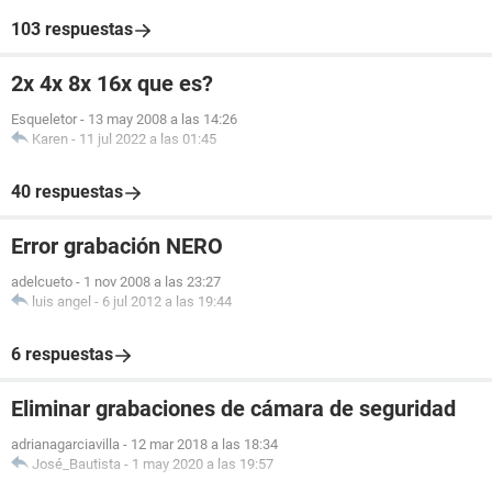
103 respuestas
2x 4x 8x 16x que es?
Esqueletor
-
13 may 2008 a las 14:26
Karen
-
11 jul 2022 a las 01:45
40 respuestas
Error grabación NERO
adelcueto
-
1 nov 2008 a las 23:27
luis angel
-
6 jul 2012 a las 19:44
6 respuestas
Eliminar grabaciones de cámara de seguridad
adrianagarciavilla
-
12 mar 2018 a las 18:34
José_Bautista
-
1 may 2020 a las 19:57