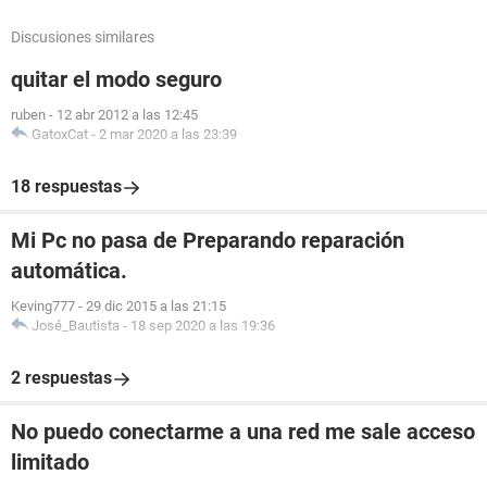
Discusiones similares
quitar el modo seguro
ruben
-
12 abr 2012 a las 12:45
GatoxCat
-
2 mar 2020 a las 23:39
18 respuestas
Mi Pc no pasa de Preparando reparación
automática.
Keving777
-
29 dic 2015 a las 21:15
José_Bautista
-
18 sep 2020 a las 19:36
2 respuestas
No puedo conectarme a una red me sale acceso
limitado