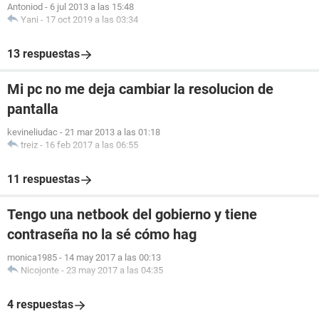
Antoniod
-
6 jul 2013 a las 15:48
Yani
-
17 oct 2019 a las 03:34
13 respuestas
Mi pc no me deja cambiar la resolucion de
pantalla
kevineliudac
-
21 mar 2013 a las 01:18
treiz
-
16 feb 2017 a las 06:55
11 respuestas
Tengo una netbook del gobierno y tiene
contraseña no la sé cómo hag
monica1985
-
14 may 2017 a las 00:13
Nicojonte
-
23 may 2017 a las 04:35
4 respuestas