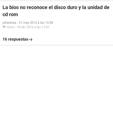
La bios no reconoce el disco duro y la unidad de
cd rom
johanloza
-
31 may 2013 a las 15:58
fenix
-
19 dic 2013 a las 17:01
16 respuestas