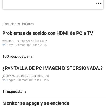
Discusiones similares
Problemas de sonido con HDMI de PC a TV
viviana41
-
6 sep 2012 a las 14:37
Tavo
-
29 mar 2020 a las 20:02
180 respuestas
¿PANTALLA DE PC IMAGEN DISTORSIONADA.?
janier555
-
20 mar 2013 a las 01:25
Log4n
-
20 mar 2013 a las 11:07
1 respuesta
Monitor se apaga y se enciende