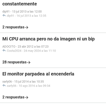
constantemente
dip91
-
13 jul 2013 a las 12:00
dip91
-
16 jul 2013 a las 12:35
2 respuestas
Mi CPU arranca pero no da imagen ni un bip
ADOCITO
-
23 abr 2012 a las 07:23
Costa2024
-
24 may 2024 a las 11:10
28 respuestas
El monitor parpadea al encenderla
xarly06
-
15 jul 2014 a las 10:35
xarly06
-
10 ago 2016 a las 09:34
2 respuestas