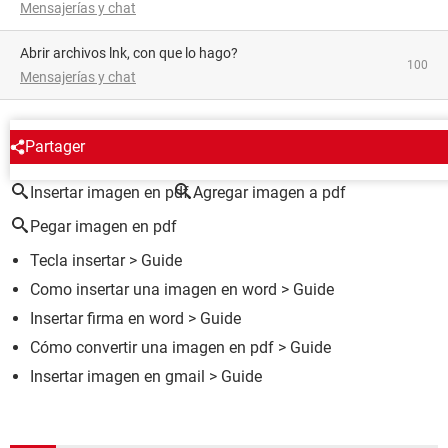
Mensajerías y chat
abrir archivos lnk, con que lo hago?
100
Mensajerías y chat
ALREDEDOR DEL MISMO TEMA
Partager
Insertar imagen en pdf
Agregar imagen a pdf
Pegar imagen en pdf
Tecla insertar
> Guide
Como insertar una imagen en word
> Guide
Insertar firma en word
> Guide
Cómo convertir una imagen en pdf
> Guide
Insertar imagen en gmail
> Guide