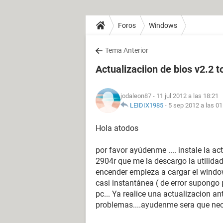
Foros
Windows
Tema Anterior
Actualizaciion de bios v2.2 
jodaleon87
- 11 jul 2012 a las 18:21
LEIDIX1985
-
5 sep 2012 a las 01
Hola atodos
por favor ayúdenme .... instale la a
2904r que me la descargo la utilidad
encender empieza a cargar el windo
casi instantánea ( de error supongo p
pc... Ya realice una actualizacion an
problemas....ayudenme sera que nec