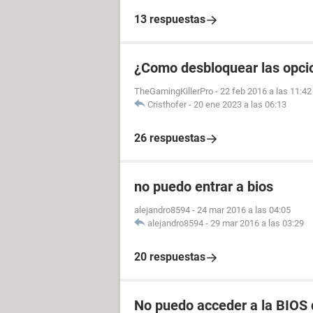
13 respuestas
¿Como desbloquear las opci
TheGamingKillerPro
-
22 feb 2016 a las 11:42
Cristhofer
-
20 ene 2023 a las 06:13
26 respuestas
no puedo entrar a bios
alejandro8594
-
24 mar 2016 a las 04:05
alejandro8594
-
29 mar 2016 a las 03:29
20 respuestas
No puedo acceder a la BIOS 