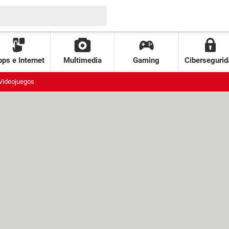
ps e Internet
Multimedia
Gaming
Cibersegurid
Videojuegos