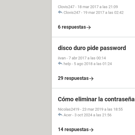
Clovis247
-
18 mar 2017 a las 21:09
Clovis247
-
19 mar 2017 a las 02:42
6 respuestas
disco duro pide password
iivan
-
7 abr 2017 a las 00:14
help
-
5 ago 2018 a las 01:24
29 respuestas
Cómo eliminar la contraseña
Nicolas2419
-
23 mar 2019 a las 18:55
Acer
-
3 oct 2024 a las 21:56
14 respuestas