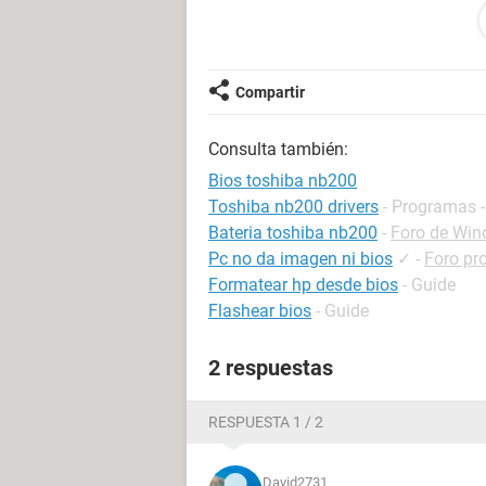
gracias
Tengo mi proyecto de grado ahi es 
Compartir
Consulta también:
Bios toshiba nb200
Toshiba nb200 drivers
- Programas -
Bateria toshiba nb200
-
Foro de Wi
Pc no da imagen ni bios
✓
-
Foro pr
Formatear hp desde bios
- Guide
Flashear bios
- Guide
2 respuestas
RESPUESTA 1 / 2
David2731