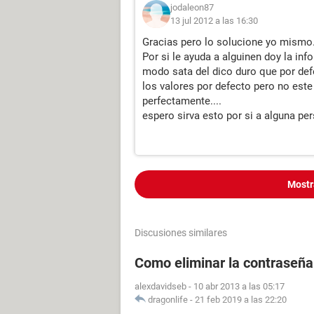
jodaleon87
13 jul 2012 a las 16:30
Gracias pero lo solucione yo mismo.
Por si le ayuda a alguinen doy la info
modo sata del dico duro que por defe
los valores por defecto pero no est
perfectamente....
espero sirva esto por si a alguna per
Mostr
Discusiones similares
Como eliminar la contraseña
alexdavidseb
-
10 abr 2013 a las 05:17
dragonlife
-
21 feb 2019 a las 22:20