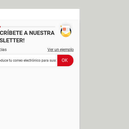
SCRÍBETE A NUESTRA
SLETTER!
cias
Ver un ejemplo