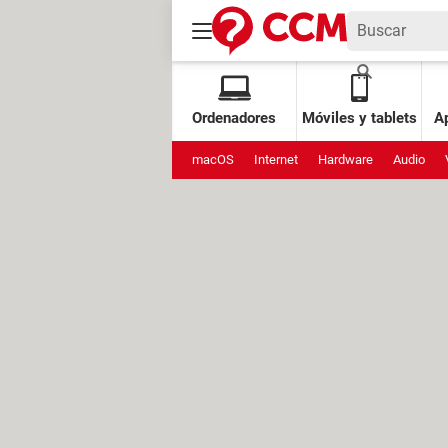
Ordenadores
Móviles y tablets
Ap
macOS
Internet
Hardware
Audio