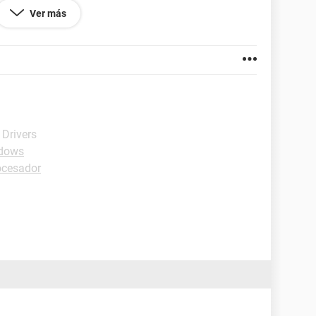
Ver más
muy urgente gracias
 Drivers
ndows
ocesador