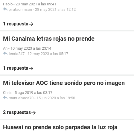
Paolo
-
28 may 2021 a las 09:41
piratacrimson
-
28 may 2021 a las 12:12
1 respuesta
Mi Canaima letras rojas no prende
An
-
10 may 2023 a las 23:14
tenda247
-
12 may 2023 a las 05:17
1 respuesta
Mi televisor AOC tiene sonido pero no imagen
Chris
-
5 ago 2019 a las 03:17
manuelvaca70
-
15 jun 2020 a las 19:50
2 respuestas
Huawai no prende solo parpadea la luz roja