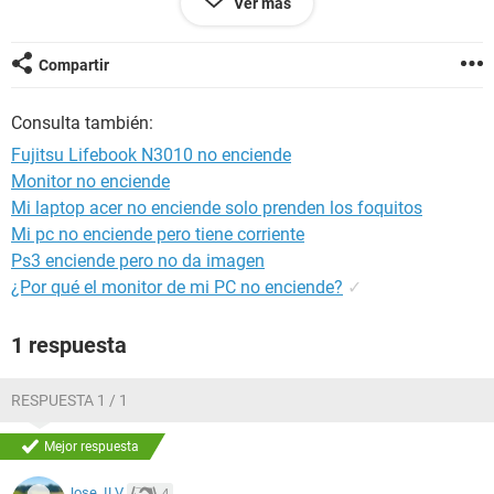
Ver más
cargando haber si ese es el problema, pero si no lo es me
gustaria saber que opinion tienen ustedes sobre que podria
ser,
Compartir
segun las etiquetas es una pentium 4 con win xp y una ati
9000 si sirve de algo
Consulta también:
bueno gracias de antemano a quien conteste.
Fujitsu Lifebook N3010 no enciende
Monitor no enciende
Mi laptop acer no enciende solo prenden los foquitos
Mi pc no enciende pero tiene corriente
Ps3 enciende pero no da imagen
¿Por qué el monitor de mi PC no enciende?
✓
1 respuesta
RESPUESTA 1 / 1
Mejor respuesta
Jose_ILV
4