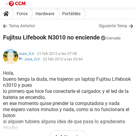
Foros
Hardware
Portátiles
Tema Anterior
Siguiente Tema
Fujitsu Lifebook N3010 no enciende
Cerrado
Jose_ILV
- 21 feb 2012 a las 07:08
Jose_ILV
-
22 feb 2012 a las 03:44
Hola,
bueno tenga la duda, me trajeron un laptop Fujitsu Lifebook
n3010 y pues
lo primero que hice fue conectarle el cargador, y el led de la
bateria se encendio,
en ese momento quise prender la computadora y nada
me espero varios minutos y nada, como si no funcionara el
boton
si alguien tubiera alguna idea de que pasa lo agradeceria
mucho
no se mucho de estas cosas y pues la dejare todo el dia