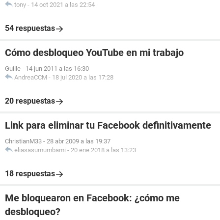
tony
-
14 oct 2021 a las 22:54
54 respuestas
Cómo desbloqueo YouTube en mi trabajo
Guille
-
14 jun 2011 a las 16:30
AndreaCCM
-
18 jul 2020 a las 17:28
20 respuestas
Link para eliminar tu Facebook definitivamente
ChristianM33
-
28 abr 2009 a las 19:37
eliasasumumbami
-
20 ene 2018 a las 13:23
18 respuestas
Me bloquearon en Facebook: ¿cómo me
desbloqueo?