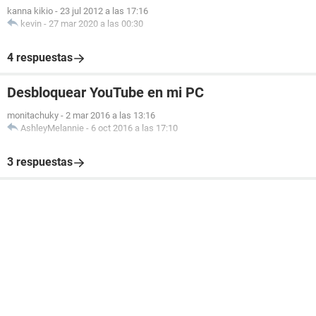
kanna kikio
-
23 jul 2012 a las 17:16
kevin
-
27 mar 2020 a las 00:30
4 respuestas
Desbloquear YouTube en mi PC
monitachuky
-
2 mar 2016 a las 13:16
AshleyMelannie
-
6 oct 2016 a las 17:10
3 respuestas