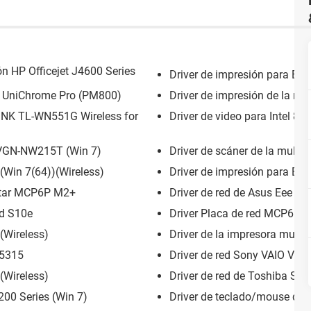
ón HP Officejet J4600 Series
Driver de impresión para Ep
/S3 UniChrome Pro (PM800)
Driver de impresión de la mu
-LINK TL-WN551G Wireless for
Driver de video para Intel 8
 VGN-NW215T (Win 7)
Driver de scáner de la mult
 (Win 7(64))(Wireless)
Driver de impresión para E
ostar MCP6P M2+
Driver de red de Asus Eee P
ad S10e
Driver Placa de red MCP6PB
 (Wireless)
Driver de la impresora mult
 5315
Driver de red Sony VAIO VGN
(Wireless)
Driver de red de Toshiba Sate
00 Series (Win 7)
Driver de teclado/mouse d