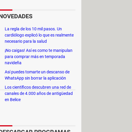
iron 600m para Windows XP/2000.
NOVEDADES
La regla de los 10 mil pasos. Un
cardiólogo explicó lo que es realmente
necesario para la salud
. Para saber cómo se descomprime un
ca el archivo
setup.exe
y haz doble
¡No caigas! Así es como te manipulan
 con extensión ".inf
". Para saber
para comprar más en temporada
navideña
Así puedes tomarte un descanso de
 allí para
tenerlo siempre ubicado
.
WhatsApp sin borrar la aplicación
 (crea una carpeta y cópialos).
Los científicos descubren una red de
canales de 4.000 años de antigüedad
en Belice
iron fabrica
> Guide
ptop dell
> Guide
rogramas - Drivers