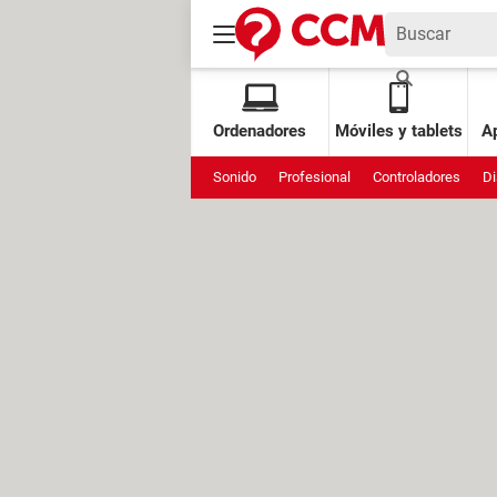
Ordenadores
Móviles y tablets
Ap
Sonido
Profesional
Controladores
Di