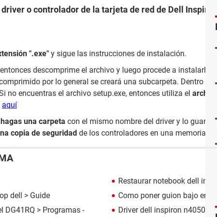
driver o controlador de la tarjeta de red de Dell Insp
xtensión
".exe"
y sigue las instrucciones de instalación.
entonces descomprime el archivo y luego procede a instalarlo
omprimido por lo general se creará una subcarpeta. Dentro bus
Si no encuentras el archivo setup.exe, entonces utiliza el
archivo
c
aquí
e
hagas una carpeta
con el mismo nombre del driver y lo guardes
na copia de seguridad
de los controladores en una memoria USB
EMA
Restaurar notebook dell insp
op dell
> Guide
Como poner guion bajo en la
tel DG41RQ
> Programas -
Driver dell inspiron n4050
> P