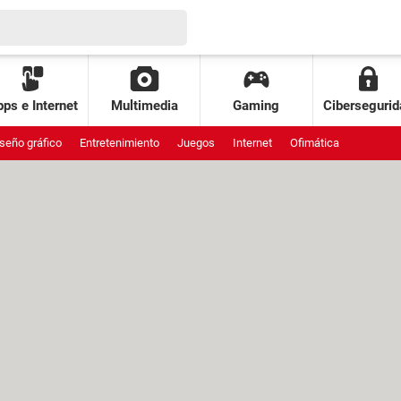
ps e Internet
Multimedia
Gaming
Cibersegurid
seño gráfico
Entretenimiento
Juegos
Internet
Ofimática