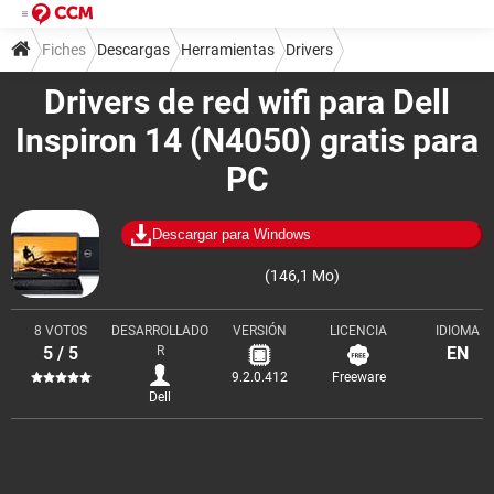
Fiches
Descargas
Herramientas
Drivers
Drivers de red wifi para Dell
Inspiron 14 (N4050) gratis para
PC
Descargar para Windows
(146,1 Mo)
8 VOTOS
DESARROLLADO
VERSIÓN
LICENCIA
IDIOMA
5 / 5
R
EN
9.2.0.412
Freeware
Dell