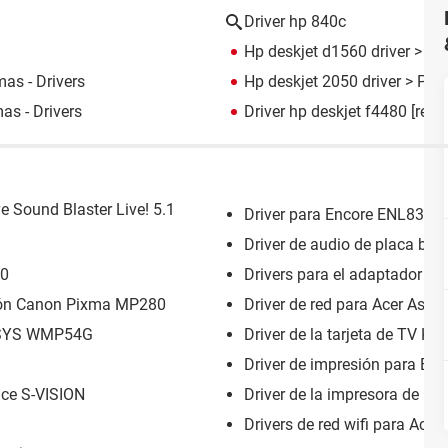
Driver hp 840c
Hp deskjet d1560 driver
> Pro
as - Drivers
Hp deskjet 2050 driver
> Prog
as - Drivers
Driver hp deskjet f4480
[resu
ve Sound Blaster Live! 5.1
Driver para Encore ENL832-
Driver de audio de placa b
00
Drivers para el adaptador U
ción Canon Pixma MP280
Driver de red para Acer Aspi
INKSYS WMP54G
Driver de la tarjeta de TV 
Driver de impresión para Ep
ice S-VISION
Driver de la impresora de HP
Drivers de red wifi para Ace