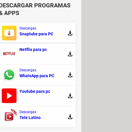
DESCARGAR PROGRAMAS
& APPS
gramas - Drivers
ramas - Drivers
Descargas
elto] >
Foro drivers
Snaptube para PC
Netflix para pc
TX-EN
Descargas
ase ASRock N68-VS3 UCC
WhatsApp para PC
SB Encore ENUWI-G2
re One D255E
Youtube para pc
KWorld PVR-TV7134SE
son Stylus TX135
Descargas
 Deskjet D2600 Series
Tele Latino
r Aspire One AOD255