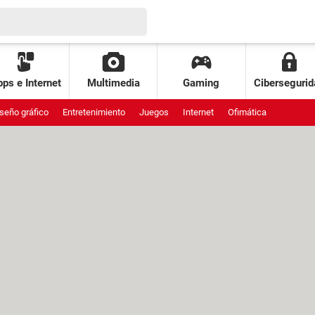
ps e Internet
Multimedia
Gaming
Cibersegurid
seño gráfico
Entretenimiento
Juegos
Internet
Ofimática