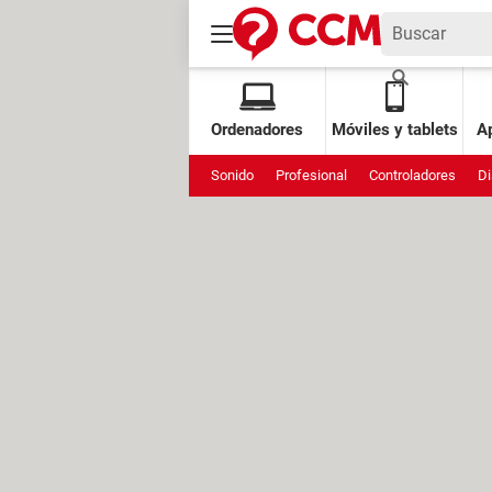
Ordenadores
Móviles y tablets
Ap
Sonido
Profesional
Controladores
Di