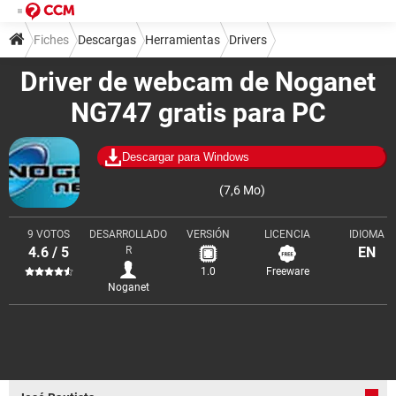
Fiches
Descargas
Herramientas
Drivers
Driver de webcam de Noganet
NG747 gratis para PC
Descargar para Windows
(7,6 Mo)
9 VOTOS
DESARROLLADO
VERSIÓN
LICENCIA
IDIOMA
4.6 / 5
R
EN
1.0
Freeware
Noganet