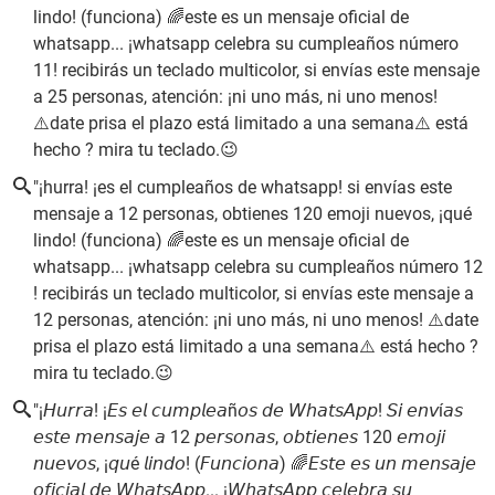
lindo! (funciona) 🌈este es un mensaje oficial de
whatsapp... ¡whatsapp celebra su cumpleaños número
11! recibirás un teclado multicolor, si envías este mensaje
a 25 personas, atención: ¡ni uno más, ni uno menos!
⚠️date prisa el plazo está limitado a una semana⚠️ está
hecho ? mira tu teclado.😉
"¡hurra! ¡es el cumpleaños de whatsapp! si envías este
mensaje a 12 personas, obtienes 120 emoji nuevos, ¡qué
lindo! (funciona) 🌈este es un mensaje oficial de
whatsapp... ¡whatsapp celebra su cumpleaños número 12
! recibirás un teclado multicolor, si envías este mensaje a
12 personas, atención: ¡ni uno más, ni uno menos! ⚠️date
prisa el plazo está limitado a una semana⚠️ está hecho ?
mira tu teclado.😉
"¡𝘏𝘶𝘳𝘳𝘢! ¡𝘌𝘴 𝘦𝘭 𝘤𝘶𝘮𝘱𝘭𝘦𝘢ñ𝘰𝘴 𝘥𝘦 𝘞𝘩𝘢𝘵𝘴𝘈𝘱𝘱! 𝘚𝘪 𝘦𝘯𝘷í𝘢𝘴
𝘦𝘴𝘵𝘦 𝘮𝘦𝘯𝘴𝘢𝘫𝘦 𝘢 12 𝘱𝘦𝘳𝘴𝘰𝘯𝘢𝘴, 𝘰𝘣𝘵𝘪𝘦𝘯𝘦𝘴 120 𝘦𝘮𝘰𝘫𝘪
𝘯𝘶𝘦𝘷𝘰𝘴, ¡𝘲𝘶é 𝘭𝘪𝘯𝘥𝘰! (𝘍𝘶𝘯𝘤𝘪𝘰𝘯𝘢) 🌈𝘌𝘴𝘵𝘦 𝘦𝘴 𝘶𝘯 𝘮𝘦𝘯𝘴𝘢𝘫𝘦
𝘰𝘧𝘪𝘤𝘪𝘢𝘭 𝘥𝘦 𝘞𝘩𝘢𝘵𝘴𝘈𝘱𝘱... ¡𝘞𝘩𝘢𝘵𝘴𝘈𝘱𝘱 𝘤𝘦𝘭𝘦𝘣𝘳𝘢 𝘴𝘶